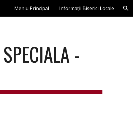
Meniu Principal
Informații Biserici Locale
ion
 SPECIALA - 