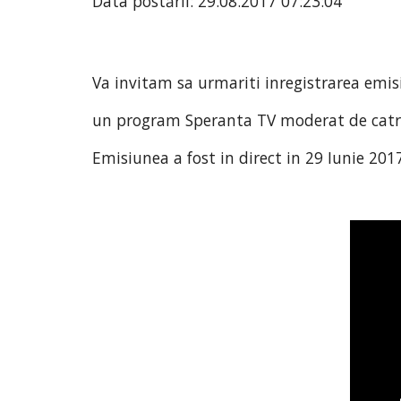
Data postării: 29.08.2017 07:23:04
Va invitam sa urmariti inregistrarea emisiu
un program Speranta TV moderat de catre
Emisiunea a fost in direct in 29 Iunie 2017