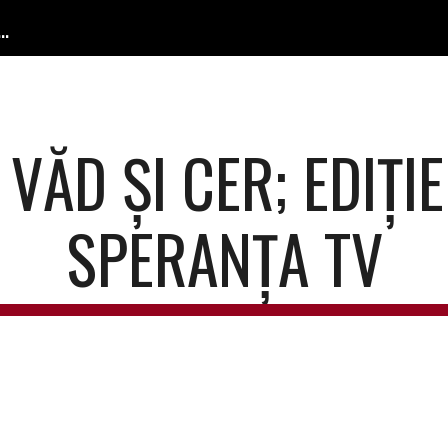
 Confesională / The Confessional Lutheran Church
ip to main content
Skip to navigat
VĂD ȘI CER; EDIȚIE
SPERANȚA TV