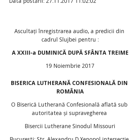
Data postării: 27.11.2017 11:02:02
Ascultați înregistrarea audio, a predicii din 
cadrul Slujbei pentru :
A XXIII-a DUMINICĂ DUPĂ SFÂNTA TREIME
19 Noiembrie 2017
BISERICA LUTHERANĂ CONFESIONALĂ DIN 
ROMÂNIA
O Biserică Lutherană Confesională aflată sub 
autoritatea și supravegherea 
Bisercii Lutherane Sinodul Missouri
Bucuresti; Str. Alexandru D.Xenopol intersecție 