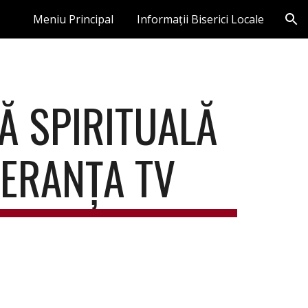
Meniu Principal
Informații Biserici Locale
ion
 SPIRITUALĂ 
PERANȚA TV