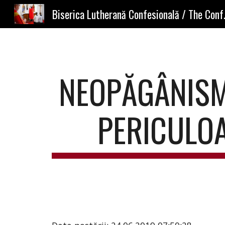
Biserica Lutherană
Sk
NEOPĂGÂNISMU
PERICULOA