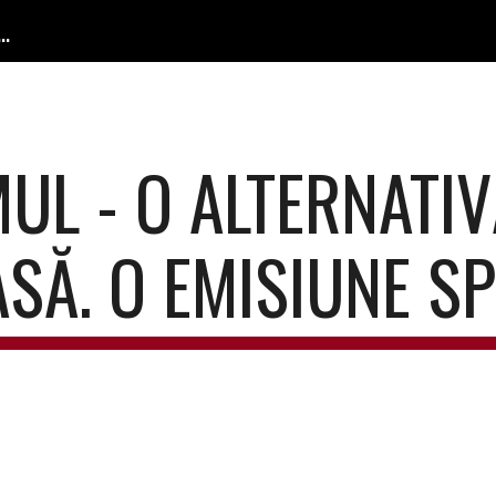
 Confesională / The Confessional Lutheran Church
ip to main content
Skip to navigat
L - O ALTERNATIVĂ
SĂ. O EMISIUNE S