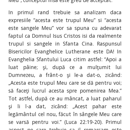
Meu”, conceptul insa este greu de acceptat.
In primul rand trebuie sa analizam daca
expresiile “acesta este trupul Meu” si “acesta
este sangele Meu” vor sa spuna cu adevarat
faptul ca Domnul Isus Cristos isi da realmente
trupul si sangele in Sfanta Cina. Raspunsul
Bisericilor Evanghelice Lutherane este DA! In
Evanghelia Sfantului Luca citim astfel: “Apoi a
luat pâine; şi, după ce a mulţumit lui
Dumnezeu, a frânt-o şi le-a dat-o, zicând:
„Acesta este trupul Meu care se dă pentru voi;
să faceţi lucrul acesta spre pomenirea Mea.”
Tot astfel, după ce au mâncat, a luat paharul
şi li l-a dat, zicând: „Acest pahar este
legământul cel nou, făcut în sângele Meu care
se varsă pentru voi.” (Luca 22:19-20). Primul
aspect pe care trebuie sa il remarcam este