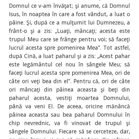
Domnul ce v-am învăţat; şi anume, că Domnul
Isus, în noaptea în care a fost vândut, a luat o
pâine. Şi, după ce a mulţumit lui Dumnezeu, a
frânt-o şi a zis: „Luaţi, mâncaţi; acesta este
trupul Meu care se frânge pentru voi; să faceţi
lucrul acesta spre pomenirea Mea”. Tot astfel,
după Cină, a luat paharul şi a zis: „Acest pahar
este legământul cel nou în sângele Meu; să
faceţi lucrul acesta spre pomenirea Mea, ori de
câte ori veţi bea din el”. Pentru că, ori de câte
ori mâncaţi din pâinea aceasta şi beţi din
paharul acesta, vestiţi moartea Domnului,
până va veni El. De aceea, oricine mănâncă
pâinea aceasta sau bea paharul Domnului în
chip nevrednic, va fi vinovat de trupul şi
sângele Domnului. Fiecare să se cerceteze, dar,