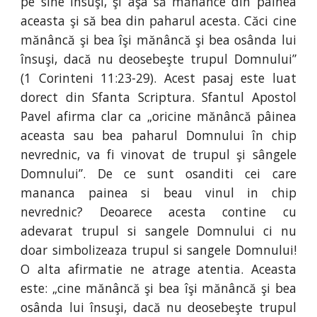
pe sine însuşi, şi aşa să mănânce din pâinea
aceasta şi să bea din paharul acesta. Căci cine
mănâncă şi bea îşi mănâncă şi bea osânda lui
însuşi, dacă nu deosebeşte trupul Domnului”
(1 Corinteni 11:23-29). Acest pasaj este luat
dorect din Sfanta Scriptura. Sfantul Apostol
Pavel afirma clar ca „oricine mănâncă pâinea
aceasta sau bea paharul Domnului în chip
nevrednic, va fi vinovat de trupul şi sângele
Domnului”. De ce sunt osanditi cei care
mananca painea si beau vinul in chip
nevrednic? Deoarece acesta contine cu
adevarat trupul si sangele Domnului ci nu
doar simbolizeaza trupul si sangele Domnului!
O alta afirmatie ne atrage atentia. Aceasta
este: „cine mănâncă şi bea îşi mănâncă şi bea
osânda lui însuşi, dacă nu deosebeşte trupul