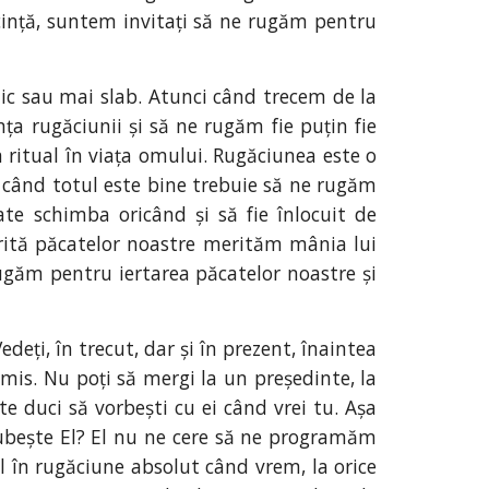
ecință, suntem invitați să ne rugăm pentru
ic sau mai slab. Atunci când trecem de la
a rugăciunii și să ne rugăm fie puțin fie
 ritual în viața omului. Rugăciunea este o
i când totul este bine trebuie să ne rugăm
te schimba oricând și să fie înlocuit de
rită păcatelor noastre merităm mânia lui
găm pentru iertarea păcatelor noastre și
eți, în trecut, dar și în prezent, înaintea
rmis. Nu poți să mergi la un președinte, la
te duci să vorbești cu ei când vrei tu. Așa
ubește El? El nu ne cere să ne programăm
 în rugăciune absolut când vrem, la orice