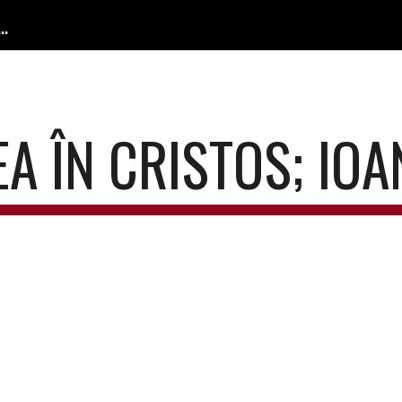
 Confesională / The Confessional Lutheran Church
ip to main content
Skip to navigat
 ÎN CRISTOS; IOA