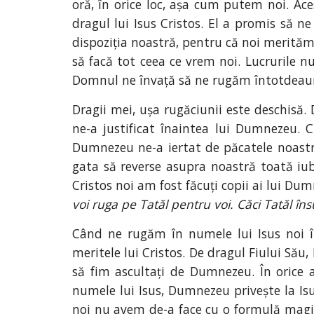
oră, în orice loc, așa cum putem noi. Ac
dragul lui Isus Cristos. El a promis să n
dispoziția noastră, pentru că noi merită
să facă tot ceea ce vrem noi. Lucrurile n
Domnul ne învață să ne rugăm întotdeaun
Dragii mei, ușa rugăciunii este deschisă. 
ne-a justificat înaintea lui Dumnezeu.
Dumnezeu ne-a iertat de păcatele noastre
gata să reverse asupra noastră toată iub
Cristos noi am fost făcuți copii ai lui Dum
voi ruga pe Tatăl pentru voi. Căci Tatăl în
Când ne rugăm în numele lui Isus noi î
meritele lui Cristos. De dragul Fiului Său
să fim ascultați de Dumnezeu. În orice 
numele lui Isus, Dumnezeu privește la Is
noi nu avem de-a face cu o formulă magic