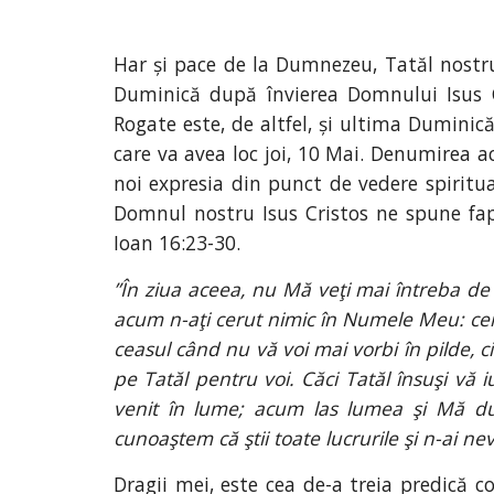
Har și pace de la Dumnezeu, Tatăl nostru
Duminică după învierea Domnului Isus Cr
Rogate este, de altfel, și ultima Duminic
care va avea loc joi, 10 Mai. Denumirea a
noi expresia din punct de vedere spiritual
Domnul nostru Isus Cristos ne spune fap
Ioan 16:23-30.
”În ziua aceea, nu Mă veţi mai întreba de
acum n-aţi cerut nimic în Numele Meu: cereţ
ceasul când nu vă voi mai vorbi în pilde, c
pe Tatăl pentru voi. Căci Tatăl însuşi vă 
venit în lume; acum las lumea şi Mă duc 
cunoaştem că ştii toate lucrurile şi n-ai n
Dragii mei, este cea de-a treia predică 