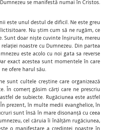
ui Dumnezeu se manifestă numai în Cristos.
ii este unul destul de dificil. Ne este greu
lictisitoare. Nu știm cum să ne rugăm, ce
e. Sunt doar niște cuvinte înșiruite, mereu
 a relației noastre cu Dumnezeu. Din partea
Dumnezeu este acolo cu noi gata sa reverse
i. Dar exact acestea sunt momentele în care
 ne ofere harul său.
e sunt cultele creștine care organizează
e. În comerț găsim cărți care ne prescriu
 astfel de subiecte. Rugăciunea este astfel
În prezent, în multe medii evanghelice, în
lucruri sunt însă în mare disonanță cu ceea
umnezeu, cel căruia îi înălțăm rugăciunea,
te o manifestare a credinței noastre în