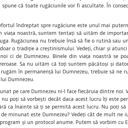
 spune că toate rugăciunile vor fi ascultate. În cons
efortul îndreptat spre rugăciune este unul mai putern
în viața noastră, suntem tentați să uităm de importanț
ruga. Rugăciunea nu trebuie însă să fie o rutină sau un
r o tradiție a creștinismului. Vedeți, chiar și atunc
oi ci de Dumnezeu. Binele din viața noastră se poa
reroase. Sa nu uităm că toți suntem păcătoși și dato
 rugăm în permanență lui Dumnezeu, trebuie să ne ru
 lui Dumnezeu.
at pe care Dumnezeu ni-l face fiecăruia dintre noi. Ved
nu poți să vorbești decât daca acest lucru îți este pe
ără ca înainte să ți se permită acest lucru. Nu poți să 
ât de minunat este Dumnezeu? Vedeți cât de mult ne i
n program și un protocol anume. Putem să vorbim cu El