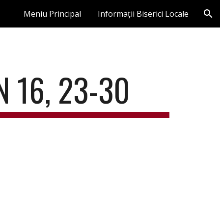
Meniu Principal
Informații Biserici Locale
ion
N 16, 23-30