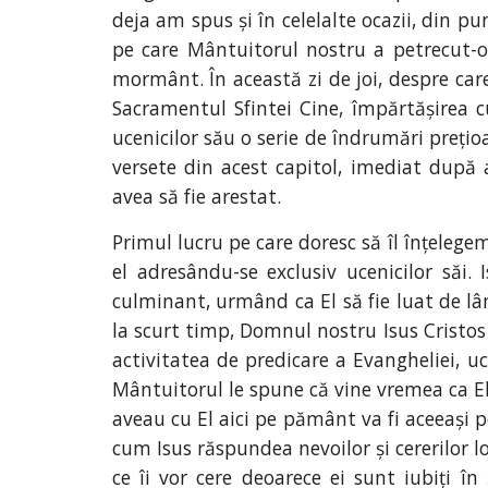
deja am spus și în celelalte ocazii, din pu
pe care Mântuitorul nostru a petrecut-o 
mormânt. În această zi de joi, despre care
Sacramentul Sfintei Cine, împărtășirea 
ucenicilor său o serie de îndrumări prețio
versete din acest capitol, imediat după
avea să fie arestat.
Primul lucru pe care doresc să îl înțelegem
el adresându-se exclusiv ucenicilor săi.
culminant, urmând ca El să fie luat de lân
la scurt timp, Domnul nostru Isus Cristos u
activitatea de predicare a Evangheliei, uc
Mântuitorul le spune că vine vremea ca El 
aveau cu El aici pe pământ va fi aceeași
cum Isus răspundea nevoilor și cererilor l
ce îi vor cere deoarece ei sunt iubiți î