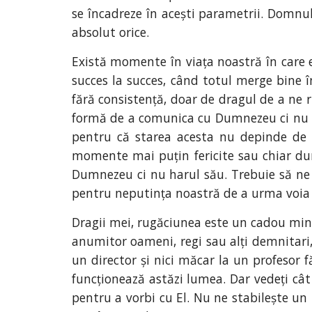
se încadreze în acești parametrii. Domnul
absolut orice.
Există momente în viața noastră în care 
succes la succes, când totul merge bine 
fără consistență, doar de dragul de a ne 
formă de a comunica cu Dumnezeu ci nu doa
pentru că starea acesta nu depinde de n
momente mai puțin fericite sau chiar du
Dumnezeu ci nu harul său. Trebuie să ne
pentru neputința noastră de a urma voia
Dragii mei, rugăciunea este un cadou minun
anumitor oameni, regi sau alți demnitari, 
un director și nici măcar la un profesor f
funcționează astăzi lumea. Dar vedeți c
pentru a vorbi cu El. Nu ne stabilește u