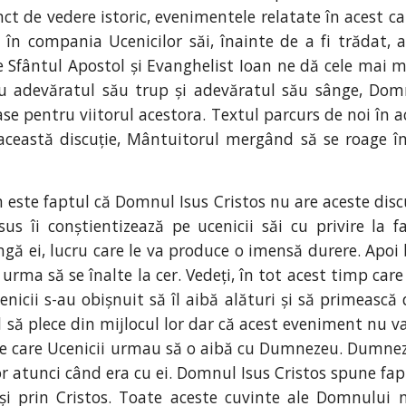
nct de vedere istoric, evenimentele relatate în acest ca
în compania Ucenicilor săi, înainte de a fi trădat, 
 Sfântul Apostol și Evanghelist Ioan ne dă cele mai mu
cu adevăratul său trup și adevăratul său sânge, Domn
ase pentru viitorul acestora. Textul parcurs de noi în
 această discuție, Mântuitorul mergând să se roage 
 este faptul că Domnul Isus Cristos nu are aceste discuț
 Isus îi conștientizează pe ucenicii săi cu privire la
gă ei, lucru care le va produce o imensă durere. Apoi bu
rma să se înalte la cer. Vedeți, în tot acest timp care
enicii s-au obișnuit să îl aibă alături și să primească 
să plece din mijlocul lor dar că acest eveniment nu va l
 pe care Ucenicii urmau să o aibă cu Dumnezeu. Dumnez
or atunci când era cu ei. Domnul Isus Cristos spune fa
n și prin Cristos. Toate aceste cuvinte ale Domnului 