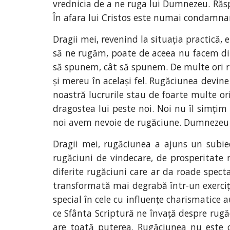
vrednicia de a ne ruga lui Dumnezeu. Răsp
În afara lui Cristos este numai condamna
Dragii mei, revenind la situația practică, 
să ne rugăm, poate de aceea nu facem din
să spunem, cât să spunem. De multe ori rug
și mereu în același fel. Rugăciunea devine
noastră lucrurile stau de foarte multe or
dragostea lui peste noi. Noi nu îl simțim 
noi avem nevoie de rugăciune. Dumnezeu est
Dragii mei, rugăciunea a ajuns un subie
rugăciuni de vindecare, de prosperitate 
diferite rugăciuni care ar da roade specta
transformată mai degrabă într-un exerciți
special în cele cu influențe charismatice 
ce Sfânta Scriptură ne învață despre rugă
are toată puterea. Rugăciunea nu este 