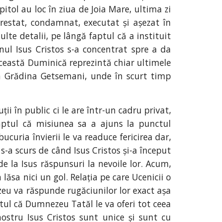
pitol au loc în ziua de Joia Mare, ultima zi
arestat, condamnat, executat și așezat în
lte detalii, pe lângă faptul că a instituit
ul Isus Cristos s-a concentrat spre a da
 această Duminică reprezintă chiar ultimele
în Grădina Getsemani, unde în scurt timp
ii în public ci le are într-un cadru privat,
 faptul că misiunea sa a ajuns la punctul
curia învierii le va readuce fericirea dar,
 s-a scurs de când Isus Cristos și-a început
de la Isus răspunsuri la nevoile lor. Acum,
ăsa nici un gol. Relația pe care Ucenicii o
eu va răspunde rugăciunilor lor exact așa
ptul că Dumnezeu Tatăl le va oferi tot ceea
nostru Isus Cristos sunt unice și sunt cu