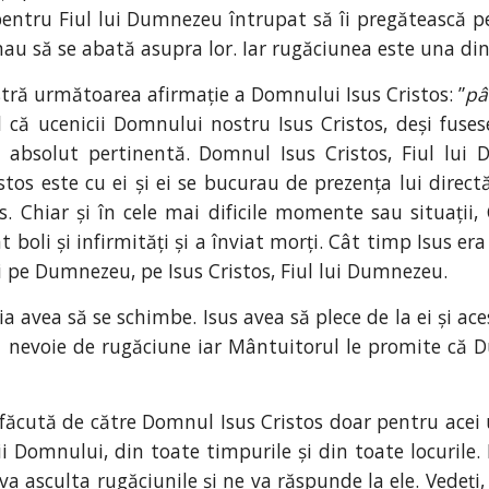
entru Fiul lui Dumnezeu întrupat să îi pregătească pe 
u să se abată asupra lor. Iar rugăciunea este una dint
tră următoarea afirmație a Domnului Isus Cristos: ”
pâ
l că ucenicii Domnului nostru Isus Cristos, deși fuse
re absolut pertinentă. Domnul Isus Cristos, Fiul l
istos este cu ei și ei se bucurau de prezența lui direc
tos. Chiar și în cele mai dificile momente sau situați
 boli și infirmități și a înviat morți. Cât timp Isus era
 pe Dumnezeu, pe Isus Cristos, Fiul lui Dumnezeu.
 avea să se schimbe. Isus avea să plece de la ei și ac
nevoie de rugăciune iar Mântuitorul le promite că D
făcută de către Domnul Isus Cristos doar pentru acei uc
i Domnului, din toate timpurile și din toate locurile.
 asculta rugăciunile și ne va răspunde la ele. Vedeți,