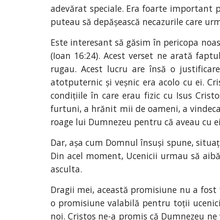
adevărat speciale. Era foarte important p
puteau să depășească necazurile care urma
Este interesant să găsim în pericopa noas
(Ioan 16:24). Acest verset ne arată faptu
rugau. Acest lucru are însă o justifica
atotputernic și veșnic era acolo cu ei. Cr
condițiile în care erau fizic cu Isus Cris
furtuni, a hrănit mii de oameni, a vindecat
roage lui Dumnezeu pentru că aveau cu ei
Dar, așa cum Domnul însuși spune, situația
Din acel moment, Ucenicii urmau să aibă 
asculta.
Dragii mei, această promisiune nu a fost 
o promisiune valabilă pentru toții ucenici
noi. Cristos ne-a promis că Dumnezeu ne va