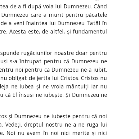
tatea de a fi după voia lui Dumnezeu. Când
lui Dumnezeu care a murit pentru păcatele
l de a veni înaintea lui Dumnezeu Tatăl în
re. Acesta este, de altfel, și fundamentul
ăspunde rugăciunilor noastre doar pentru
nsuși s-a întrupat pentru că Dumnezeu ne
pentru noi pentru că Dumnezeu ne-a iubit.
 obligat de jertfa lui Cristos. Cristos nu
ja ne iubea și ne vroia mântuiți iar nu
ru că El însuși ne iubește. Și Dumnezeu ne
stos și Dumnezeu ne iubește pentru că noi
. Vedeți, dreptul nostru ne a ne ruga lui
e. Noi nu avem în noi nici merite și nici