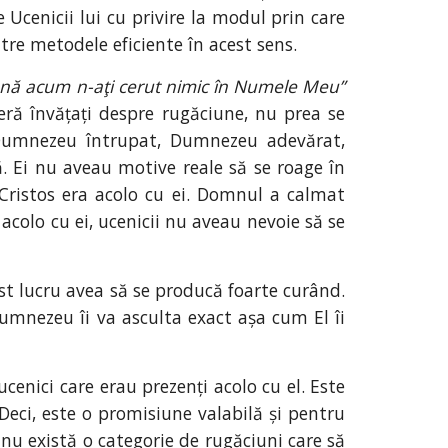
Ucenicii lui cu privire la modul prin care
re metodele eficiente în acest sens.
nă acum n-aţi cerut nimic în Numele Meu”
seră învățați despre rugăciune, nu prea se
ui Dumnezeu întrupat, Dumnezeu adevărat,
tă. Ei nu aveau motive reale să se roage în
i, Cristos era acolo cu ei. Domnul a calmat
 acolo cu ei, ucenicii nu aveau nevoie să se
est lucru avea să se producă foarte curând.
umnezeu îi va asculta exact așa cum El îi
enici care erau prezenți acolo cu el. Este
 Deci, este o promisiune valabilă și pentru
 nu există o categorie de rugăciuni care să