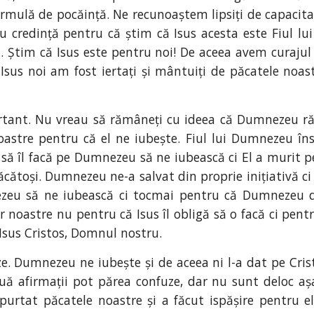
formulă de pocăință. Ne recunoaștem lipsiți de capaci
u credință pentru că știm că Isus acesta este Fiul 
l. Știm că Isus este pentru noi! De aceea avem curaju
Isus noi am fost iertați și mântuiți de păcatele noast
portant. Nu vreau să rămâneți cu ideea că Dumnezeu r
astre pentru că el ne iubește. Fiul lui Dumnezeu î
a să îl facă pe Dumnezeu să ne iubească ci El a murit 
toși. Dumnezeu ne-a salvat din proprie inițiativă ci nu
eu să ne iubească ci tocmai pentru că Dumnezeu de
noastre nu pentru că Isus îl obligă să o facă ci pent
 Isus Cristos, Domnul nostru.
uze. Dumnezeu ne iubește și de aceea ni l-a dat pe Cri
ouă afirmații pot părea confuze, dar nu sunt deloc așa
rtat păcatele noastre și a făcut ispășire pentru el