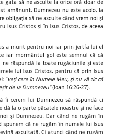
e gata să ne asculte la orice oră doar de
 acest amănunt. Dumnezeu nu este acolo, la
 obligația să ne asculte când vrem noi și
 Isus Cristos și în Isus Cristos, de aceea
s a murit pentru noi iar prin jertfa lui el
ște iar mormântul gol este semnul că că
 ne răspundă la toate rugăciunile și este
ele lui Isus Cristos, pentru că prin Isus
l: ”
veţi cere în Numele Meu, şi nu vă zic că
m ieşit de la Dumnezeu”
(Ioan 16:26-27).
să îi cerem lui Dumnezeu să răspundă ci
e dă la o parte păcatele noastre și ne face
re noi și Dumnezeu. Dar când ne rugăm în
ând spunem că ne rugăm în numele lui Isus
devină ascultată. Ci atunci când ne rugăm