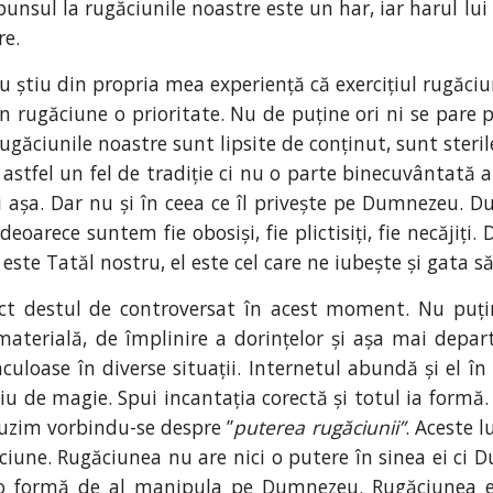
unsul la rugăciunile noastre este un har, iar harul l
re.
eu știu din propria mea experiență că exercițiul rugăciun
 rugăciune o prioritate. Nu de puține ori ni se pare p
ăciunile noastre sunt lipsite de conținut, sunt steril
 astfel un fel de tradiție ci nu o parte binecuvântată
i așa. Dar nu și în ceea ce îl privește pe Dumnezeu. 
deoarece suntem fie obosiși, fie plictisiți, fie necăjiț
e Tatăl nostru, el este cel care ne iubește și gata să
ct destul de controversat în acest moment. Nu puțin
materială, de împlinire a dorințelor și așa mai depart
culoase în diverse situații. Internetul abundă și el în
u de magie. Spui incantația corectă și totul ia formă. 
auzim vorbindu-se despre ”
puterea rugăciunii”
. Aceste 
ciune. Rugăciunea nu are nici o putere în sinea ei ci D
o formă de al manipula pe Dumnezeu. Rugăciunea es