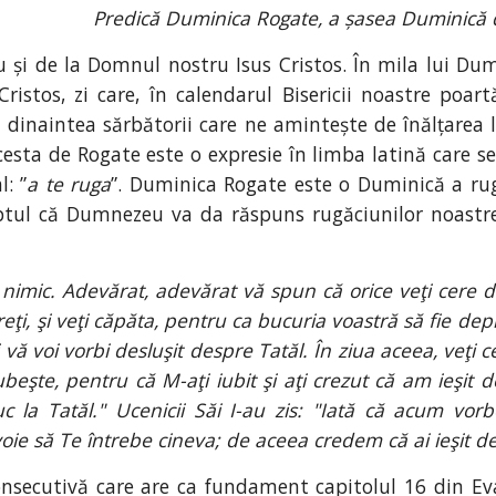
Predică Duminica Rogate, a șasea Duminică d
 și de la Domnul nostru Isus Cristos. În mila lui Du
istos, zi care, în calendarul Bisericii noastre poa
ă dinaintea sărbătorii care ne amintește de înălțarea 
cesta de Rogate este o expresie în limba latină care se
: ”
a te ruga
”. Duminica Rogate este o Duminică a rugă
tul că Dumnezeu va da răspuns rugăciunilor noastre
 nimic. Adevărat, adevărat vă spun că orice veţi cere 
i, şi veţi căpăta, pentru ca bucuria voastră să fie depl
i vă voi vorbi desluşit despre Tatăl. În ziua aceea, veţi 
iubeşte, pentru că M-aţi iubit şi aţi crezut că am ieşit
la Tatăl." Ucenicii Săi I-au zis: "Iată că acum vorbe
evoie să Te întrebe cineva; de aceea credem că ai ieşit 
consecutivă care are ca fundament capitolul 16 din E