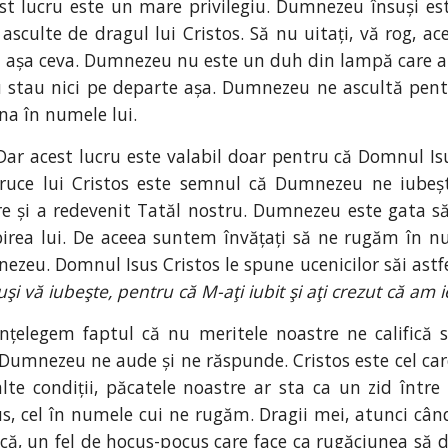
est lucru este un mare privilegiu. Dumnezeu însuși est
e asculte de dragul lui Cristos. Să nu uitați, vă rog,
m așa ceva. Dumnezeu nu este un duh din lampă care are
u stau nici pe departe așa. Dumnezeu ne ascultă pentru
a în numele lui.
Dar acest lucru este valabil doar pentru că Domnul Isu
 Cruce lui Cristos este semnul că Dumnezeu ne iube
 și a redevenit Tatăl nostru. Dumnezeu este gata să
irea lui. De aceea suntem învățați să ne rugăm în num
nezeu. Domnul Isus Cristos le spune ucenicilor săi astfe
suşi vă iubeşte, pentru că M-aţi iubit şi aţi crezut că a
nțelegem faptul că nu meritele noastre ne califică 
, Dumnezeu ne aude și ne răspunde. Cristos este cel car
alte condiții, păcatele noastre ar sta ca un zid înt
us, cel în numele cui ne rugăm. Dragii mei, atunci c
ă, un fel de hocus-pocus care face ca rugăciunea să 