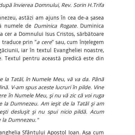
upă învierea Domnului, Rev. Sorin H.Trifa
mnezeu, astăzi am ajuns în cea de-a șasea
rtă numele de
Duminica Rogate
. Duminica
la cer a Domnului Isus Cristos, sărbătoare
 traduce prin ”
a cere
” sau, cum înțelegem
ciunii, iar în textul Evangheliei noastre,
. Textul pentru această predică este din
de la Tatăl, în Numele Meu, vă va da. Până
ină. V-am spus aceste lucruri în pilde. Vine
cere în Numele Meu, şi nu vă zic că voi ruga
 de la Dumnezeu. Am ieşit de la Tatăl şi am
şti desluşit şi nu spui nicio pildă. Acum
de la Dumnezeu."
vanghelia Sfântului Apostol Ioan. Așa cum