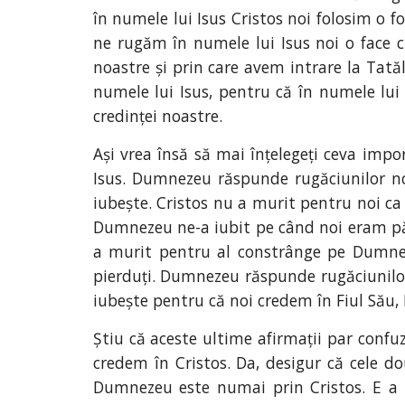
în numele lui Isus Cristos noi folosim o 
ne rugăm în numele lui Isus noi o face c
noastre și prin care avem intrare la Tată
numele lui Isus, pentru că în numele lui 
credinței noastre.
Ași vrea însă să mai înțelegeți ceva im
Isus. Dumnezeu răspunde rugăciunilor no
iubește. Cristos nu a murit pentru noi c
Dumnezeu ne-a iubit pe când noi eram păcă
a murit pentru al constrânge pe Dumnez
pierduți. Dumnezeu răspunde rugăciunilor 
iubește pentru că noi credem în Fiul Său,
Știu că aceste ultime afirmații par conf
credem în Cristos. Da, desigur că cele d
Dumnezeu este numai prin Cristos. E a pu