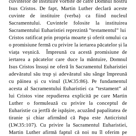
cuvintelor de instituire vorbite de către Domnul nostru
Isus Cristos. De fapt, Martin Luther declară aceste
cuvinte de instituire (verba) ca fiind nucleul
Sacramentului. Cuvintele folosite la instituirea
Sacramentului Euharistiei reprezintă ”testamentul” lui
Cristos ratificat prin propria moarte și oferit omului ca
o promisiune fermă cu privire la iertarea păcatelor și la
viața veșnică. Împreună cu acestă promisiune de
iertarea a păcatelor care duce la mântuire, Domnul
Isus Cristos însuși ne oferă în Sacramentul Euharistiei
adevăratul său trup și adevăratul său sânge împreună
cu păinea și cu vinul (LW.35:86). Pe fundamentul
acesta al Sacramentului Euharistiei ca ”testament” al
lui Cristos vine repudierea explicită pe care Martin
Luther o formulează cu privire la conceptul de
Euharistie ca jertfă de ispășire, acuzând papalitatea de
tiranie și chiar afirmând că Papa este Anticristul
(LW.35:107). Cu privire la Sacramentul Euharistiei,
Martin Luther afirmă faptul că noi nu îl oferim pe