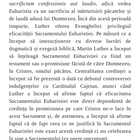
sacrificium confessionis aut laudis
, adică vedea
Euharistia ca un sacrificiu al mărturisirii păcatelor și
de laudă adusă lui Dumnezeu. Încă din acesă perioadă
timpurie, Luther oferea Evangheliei privilegiul
eficacității Sacramentului Euharistiei. Pe mâsură ce a
început să interacționeze cu diverse lucrări de
dogmatică și exegeză biblică, Martin Luther a început
să înțeleagă Sacramentul Euharistiei ca fiind un
testament sau o promisiune făcută de către Dumnezeu,
în Cristos, omului păcătos. Centralitatea credinței a
început să fie prezentă o dată cu debutul controversei
indulgențelor cu Cardinalul Cajetan, atunci când
Luther a început să afirme faptul că eficacitatea
Sacramentului Euharistiei este direct dependentă de
credința în promisiunea pe care Cristos ne-o face în
acest Sacrament și, de asemenea, a început să afirme
faptul că de fapt ceea ce ne justifică în Sacramentul
Euharistiei este exact acestă credință ci nu celebrarea
în sine a Sacramentului (
ex opere operatum
).