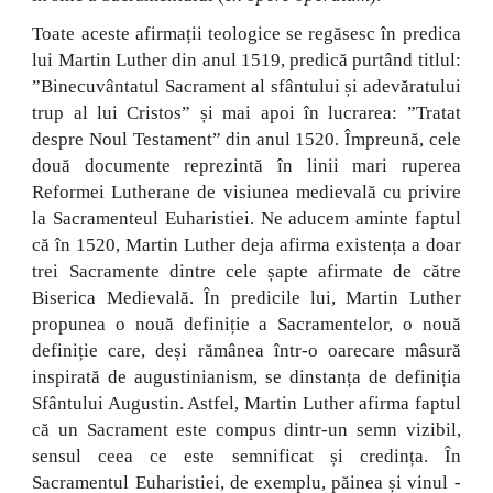
Toate aceste afirmații teologice se regăsesc în predica
lui Martin Luther din anul 1519, predică purtând titlul:
”Binecuvântatul Sacrament al sfântului și adevăratului
trup al lui Cristos” și mai apoi în lucrarea: ”Tratat
despre Noul Testament” din anul 1520. Împreună, cele
două documente reprezintă în linii mari ruperea
Reformei Lutherane de visiunea medievală cu privire
la Sacramenteul Euharistiei. Ne aducem aminte faptul
că în 1520, Martin Luther deja afirma existența a doar
trei Sacramente dintre cele șapte afirmate de către
Biserica Medievală. În predicile lui, Martin Luther
propunea o nouă definiție a Sacramentelor, o nouă
definiție care, deși rămânea într-o oarecare mâsură
inspirată de augustinianism, se dinstanța de definiția
Sfântului Augustin. Astfel, Martin Luther afirma faptul
că un Sacrament este compus dintr-un semn vizibil,
sensul ceea ce este semnificat și credința. În
Sacramentul Euharistiei, de exemplu, păinea și vinul -