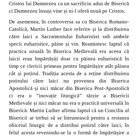
Cristos lui Dumnezeu ca un sacrificiu adus de Biserică
ci Dumnezeu însuși vine și ni-l oferă nouă pe Cristos.
De asemenea, în controversa sa cu Biserica Romano-
Catolică, Martin Luther face referire și la distribuirea
către laici a Sacramentului Euharistiei sub ambele
specii euharistice, păine și vin. Reamintesc faptul că
practica uzuală în Biserica Medievală era aceea că
laicii erau împărtășiți doar cu păinea euharistică în
timp ce clericii primeau pentru împărtășire atât pâinea
cât și potirul. Tradiția acesta de a reține distribuirea
potirului către laici nu provenea din Biserica
Apostolică și nici măcar din Biserica Post-Apostolică
ci era o ”inovație liturgică” tărzie a Bisericii
Medievale și nici măcar nu era o practică universală în
Biserică. Martin Luther afirma faptul că un Conciliu al
Bisericii ar trebui să se întrunească pentru a restaura
obiceiul liturgic de a distribui potirul către laici, în
felul acesta revenindu-se la o formă de împărtășire a