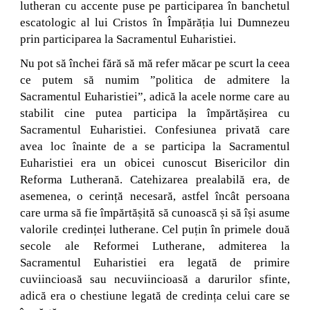
lutheran cu accente puse pe participarea în banchetul
escatologic al lui Cristos în Împărăția lui Dumnezeu
prin participarea la Sacramentul Euharistiei.
Nu pot să închei fără să mă refer măcar pe scurt la ceea
ce putem să numim ”politica de admitere la
Sacramentul Euharistiei”, adică la acele norme care au
stabilit cine putea participa la împărtășirea cu
Sacramentul Euharistiei. Confesiunea privată care
avea loc înainte de a se participa la Sacramentul
Euharistiei era un obicei cunoscut Bisericilor din
Reforma Lutherană. Catehizarea prealabilă era, de
asemenea, o cerință necesară, astfel încât persoana
care urma să fie împărtășită să cunoască și să își asume
valorile credinței lutherane. Cel puțin în primele două
secole ale Reformei Lutherane, admiterea la
Sacramentul Euharistiei era legată de primire
cuviincioasă sau necuviincioasă a darurilor sfinte,
adică era o chestiune legată de credința celui care se