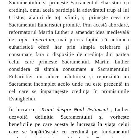
Sacramentului și primește Sacramentul Eharistiei cu
credință, omul acela participă la adevăratul trup al lui
Cristos, alături de toți sfinții, și primește ceea ce
Sacramentul Euharistiei promite. Prin acestă abordare,
reformatorul Martin Luther a amendat idea medievală
de:
opus operatum
, mai precis faptul că actiunea
euharistică oferă har prin simpla celebrare și
consumare fără o dispoziție de credință din partea
celui care primește Sacramentul. Martin Luther
considera că simpla consumare a Sacramentului
Euharistiei nu aduce mântuirea și reprezintă un
Sacrament incomplet acolo unde nu este prezentă în
cel care se împărtășește credința în promisiunile
Evangheliei.
În lucrarea: ”
Tratat despre Noul Testament
”, Luther
dezvoltă definiția Sacramentului și vorbește
beneficiile pe care acesta le lucrează în viața celui
care se împărtășește cu credință pe fundamentul