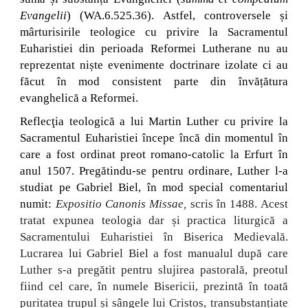
Evangelii
) (WA.6.525.36). Astfel, controversele și
mârturisirile teologice cu privire la Sacramentul
Euharistiei din perioada Reformei Lutherane nu au
reprezentat niște evenimente doctrinare izolate ci au
făcut în mod consistent parte din învățătura
evanghelică a Reformei.
Reflecţia teologică a lui Martin Luther cu privire la
Sacramentul Euharistiei începe încă din momentul în
care a fost ordinat preot romano-catolic la Erfurt în
anul 1507. Pregătindu-se pentru ordinare, Luther l-a
studiat pe Gabriel Biel, în mod special comentariul
numit:
Expositio Canonis Missae,
scris în 1488. Acest
tratat expunea teologia dar și practica liturgică a
Sacramentului Euharistiei în Biserica Medievală.
Lucrarea lui Gabriel Biel a fost manualul după care
Luther s-a pregătit pentru slujirea pastorală, preotul
fiind cel care, în numele Bisericii, prezintă în toată
puritatea trupul și sângele lui Cristos, transubstanțiate