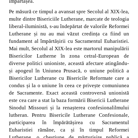
împărtășea.
Pe măsură ce timpul a avansat spre Secolul al XIX-lea,
multe dintre Bisericiile Lutherane, marcate de teologia
liberal-iluministă, s-au îndepărtat de valorile Reformei
Lutherane și nu au mai văzut credința ca fiind un
fundament al împărtășirii cu Sacramentul Euharistiei.
Mai mult, Secolul al XIX-lea este martorul manipulării
Bisericilor Lutherne în zona cetral-European de
diverse politici unioniste, această afectare atingându-
și apogeul în Uniunea Prusacă, o uniune politică a
Bisericilor Lutherane cu Bisericile Reformate care a
condus și la o uniune în ceea ce privește comuniunea
de Sacramente. Exact această controversă unionistă
este cea care a stat la baza formării Bisericii Lutherane
Sinodul Missouri și la renașterea confesionalilmului
lutheran. Pentru Bisericile Lutherane Confesionale,
participarea în împărătășirea cu Sacramentul
Euharistiei rămâne, ca și în timpul Reformei
Lutherane, o chestiune de mărturisire publică a