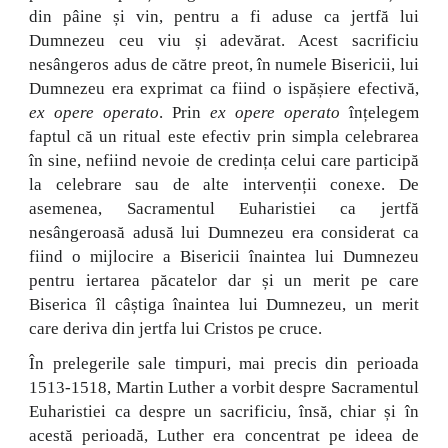
din pâine și vin, pentru a fi aduse ca jertfă lui
Dumnezeu ceu viu și adevărat. Acest sacrificiu
nesângeros adus de către preot, în numele Bisericii, lui
Dumnezeu era exprimat ca fiind o ispășiere efectivă,
ex opere operato
. Prin
ex opere operato
înțelegem
faptul că un ritual este efectiv prin simpla celebrarea
în sine, nefiind nevoie de credința celui care participă
la celebrare sau de alte intervenții conexe. De
asemenea, Sacramentul Euharistiei ca jertfă
nesângeroasă adusă lui Dumnezeu era considerat ca
fiind o mijlocire a Bisericii înaintea lui Dumnezeu
pentru iertarea păcatelor dar și un merit pe care
Biserica îl câștiga înaintea lui Dumnezeu, un merit
care deriva din jertfa lui Cristos pe cruce.
În prelegerile sale timpuri, mai precis din perioada
1513-1518, Martin Luther a vorbit despre Sacramentul
Euharistiei ca despre un sacrificiu, însă, chiar și în
acestă perioadă, Luther era concentrat pe ideea de