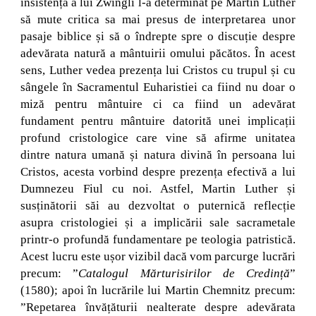
insistență a lui Zwingli l-a determinat pe Martin Luther
să mute critica sa mai presus de interpretarea unor
pasaje biblice și să o îndrepte spre o discuție despre
adevărata natură a mântuirii omului păcătos. În acest
sens, Luther vedea prezența lui Cristos cu trupul și cu
sângele în Sacramentul Euharistiei ca fiind nu doar o
miză pentru mântuire ci ca fiind un adevărat
fundament pentru mântuire datorită unei implicații
profund cristologice care vine să afirme unitatea
dintre natura umană și natura divină în persoana lui
Cristos, acesta vorbind despre prezența efectivă a lui
Dumnezeu Fiul cu noi. Astfel, Martin Luther și
susținătorii săi au dezvoltat o puternică reflecție
asupra cristologiei și a implicării sale sacrametale
printr-o profundă fundamentare pe teologia patristică.
Acest lucru este ușor vizibil dacă vom parcurge lucrări
precum: ”
Catalogul Mărturisirilor de Credință
”
(1580); apoi în lucrările lui Martin Chemnitz precum:
”Repetarea învățăturii nealterate despre adevărata