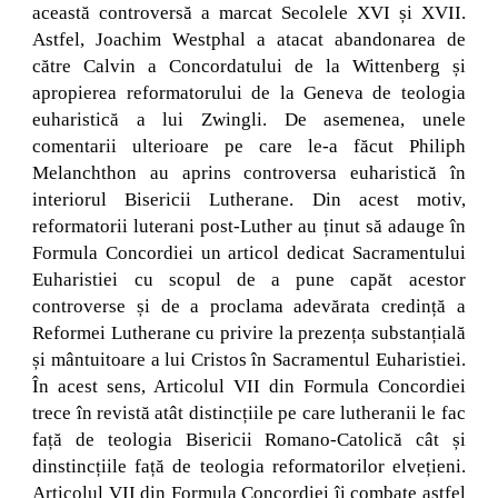
această controversă a marcat Secolele XVI și XVII.
Astfel, Joachim Westphal a atacat abandonarea de
către Calvin a Concordatului de la Wittenberg și
apropierea reformatorului de la Geneva de teologia
euharistică a lui Zwingli. De asemenea, unele
comentarii ulterioare pe care le-a făcut Philiph
Melanchthon au aprins controversa euharistică în
interiorul Bisericii Lutherane. Din acest motiv,
reformatorii luterani post-Luther au ținut să adauge în
Formula Concordiei un articol dedicat Sacramentului
Euharistiei cu scopul de a pune capăt acestor
controverse și de a proclama adevărata credință a
Reformei Lutherane cu privire la prezența substanțială
și mântuitoare a lui Cristos în Sacramentul Euharistiei.
În acest sens, Articolul VII din Formula Concordiei
trece în revistă atât distincțiile pe care lutheranii le fac
față de teologia Bisericii Romano-Catolică cât și
dinstincțiile față de teologia reformatorilor elvețieni.
Articolul VII din Formula Concordiei îi combate astfel