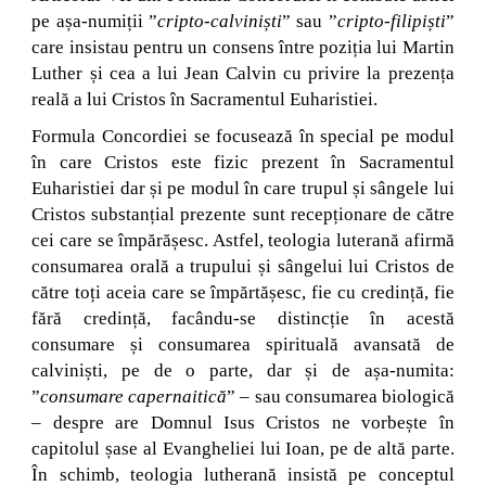
pe așa-numiții ”
cripto-calviniști
” sau ”
cripto
-
filipiști
”
care insistau pentru un consens între poziția lui Martin
Luther și cea a lui Jean Calvin cu privire la prezența
reală a lui Cristos în Sacramentul Euharistiei.
Formula Concordiei se focusează în special pe modul
în care Cristos este fizic prezent în Sacramentul
Euharistiei dar și pe modul în care trupul și sângele lui
Cristos substanțial prezente sunt recepționare de către
cei care se împărășesc. Astfel, teologia luterană afirmă
consumarea orală a trupului și sângelui lui Cristos de
către toți aceia care se împărtășesc, fie cu credință, fie
fără credință, facându-se distincție în acestă
consumare și consumarea spirituală avansată de
calviniști, pe de o parte, dar și de așa-numita:
”
consumare capernaitică
” – sau consumarea biologică
– despre are Domnul Isus Cristos ne vorbește în
capitolul șase al Evangheliei lui Ioan, pe de altă parte.
În schimb, teologia lutherană insistă pe conceptul