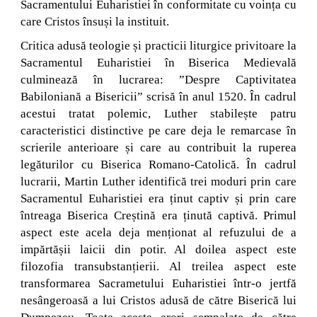
Sacramentului Euharistiei în conformitate cu voința cu
care Cristos însuși la instituit.
Critica adusă teologie și practicii liturgice privitoare la
Sacramentul Euharistiei în Biserica Medievală
culminează în lucrarea: ”Despre Captivitatea
Babiloniană a Bisericii” scrisă în anul 1520. În cadrul
acestui tratat polemic, Luther stabilește patru
caracteristici distinctive pe care deja le remarcase în
scrierile anterioare și care au contribuit la ruperea
legăturilor cu Biserica Romano-Catolică. În cadrul
lucrarii, Martin Luther identifică trei moduri prin care
Sacramentul Euharistiei era ținut captiv și prin care
întreaga Biserica Creștină era ținută captivă. Primul
aspect este acela deja menționat al refuzului de a
impărtășii laicii din potir. Al doilea aspect este
filozofia transubstanțierii. Al treilea aspect este
transformarea Sacrametului Euharistiei într-o jertfă
nesângeroasă a lui Cristos adusă de către Biserică lui