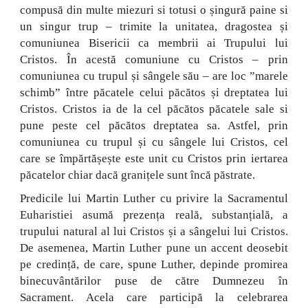
compusă din multe miezuri si totusi o șingură paine si
un singur trup – trimite la unitatea, dragostea și
comuniunea Bisericii ca membrii ai Trupului lui
Cristos. În acestă comuniune cu Cristos – prin
comuniunea cu trupul și sângele său – are loc ”marele
schimb” între păcatele celui păcătos și dreptatea lui
Cristos. Cristos ia de la cel păcătos păcatele sale si
pune peste cel păcătos dreptatea sa. Astfel, prin
comuniunea cu trupul și cu sângele lui Cristos, cel
care se împărtășește este unit cu Cristos prin iertarea
păcatelor chiar dacă granițele sunt încă păstrate.
Predicile lui Martin Luther cu privire la Sacramentul
Euharistiei asumă prezența reală, substanțială, a
trupului natural al lui Cristos și a sângelui lui Cristos.
De asemenea, Martin Luther pune un accent deosebit
pe credință, de care, spune Luther, depinde promirea
binecuvântărilor puse de către Dumnezeu în
Sacrament. Acela care participă la celebrarea