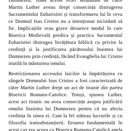
Dumnezeu. Toate aceste erori semnalate de către
Martin Luther aveau drept consecință distrugerea
Sacramentului Euharistiei și transformarea lui în ceva
ce Domnul Isus Cristos nu a intenționat niciodată să
fie. Implicațiile erau grave deoarece modul în care
Biserica Medievală predica și practica Sacramentul
Euharistiei distrugea învățătura biblică cu privire la
credință și la justificarea păcătosului înaintea lui
Dumnezeu prin credință, făcând Evanghelia lui Cristos
inutilă în mântuirea omului.
Restricționarea accesului laicilor la împărtășirea cu
sângele Domnului Isus Cristos a fost caracterizată de
către Martin Luther drept un act de tiranie din partea
Bisericii Romano-Catolice. Totuși, spunea Luther,
acest act tiranic nu avea consecințe asupra jutificării
omului înaintea lui Dumnezeu pentru că nu afecta
credința în sinea ei. Cam la fel stăteau lucrurile și cu
filozofia transubstanțierii. Eroarea fundamentală în
acest caz era aceea ca Biserica Romano-Catolică apela