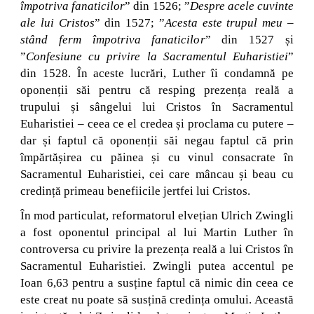
împotriva fanaticilor
” din 1526; ”
Despre acele cuvinte
ale lui Cristos
” din 1527; ”
Acesta este trupul meu –
stând ferm împotriva fanaticilor
” din 1527 și
”
Confesiune cu privire la Sacramentul Euharistiei
”
din 1528. În aceste lucrări, Luther îi condamnă pe
oponenții săi pentru că resping prezența reală a
trupului și sângelui lui Cristos în Sacramentul
Euharistiei – ceea ce el credea și proclama cu putere –
dar și faptul că oponenții săi negau faptul că prin
împărtășirea cu păinea și cu vinul consacrate în
Sacramentul Euharistiei, cei care mâncau și beau cu
credință primeau benefiicile jertfei lui Cristos.
În mod particulat, reformatorul elvețian Ulrich Zwingli
a fost oponentul principal al lui Martin Luther în
controversa cu privire la prezența reală a lui Cristos în
Sacramentul Euharistiei. Zwingli putea accentul pe
Ioan 6,63 pentru a susține faptul că nimic din ceea ce
este creat nu poate să susțină credința omului. Această