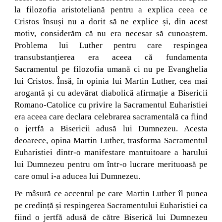
la filozofia aristoteliană pentru a explica ceea ce
Cristos însuși nu a dorit să ne explice și, din acest
motiv, considerăm că nu era necesar să cunoaștem.
Problema lui Luther pentru care respingea
transubstanțierea era aceea că fundamenta
Sacramentul pe filozofia umană ci nu pe Evanghelia
lui Cristos. Însă, în opinia lui Martin Luther, cea mai
arogantă și cu adevărat diabolică afirmație a Bisericii
Romano-Catolice cu privire la Sacramentul Euharistiei
era aceea care declara celebrarea sacramentală ca fiind
o jertfă a Bisericii adusă lui Dumnezeu. Acesta
deoarece, opina Martin Luther, trasforma Sacramentul
Euharistiei dintr-o manifestare mantuitoare a harului
lui Dumnezeu pentru om într-o lucrare merituoasă pe
care omul i-a aducea lui Dumnezeu.
Pe mâsură ce accentul pe care Martin Luther îl punea
pe credință și respingerea Sacramentului Euharistiei ca
fiind o jertfă adusă de către Biserică lui Dumnezeu