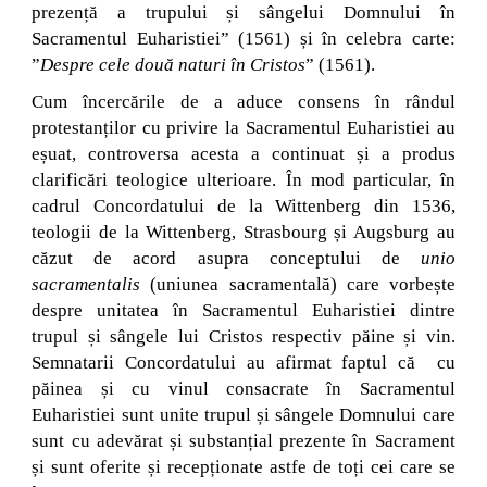
prezență a trupului și sângelui Domnului în
Sacramentul Euharistiei” (1561) și în celebra carte:
”
Despre cele două naturi în Cristos
” (1561).
Cum încercările de a aduce consens în rândul
protestanților cu privire la Sacramentul Euharistiei au
eșuat, controversa acesta a continuat și a produs
clarificări teologice ulterioare. În mod particular, în
cadrul Concordatului de la Wittenberg din 1536,
teologii de la Wittenberg, Strasbourg și Augsburg au
căzut de acord asupra conceptului de
unio
sacramentalis
(uniunea sacramentală) care vorbește
despre unitatea în Sacramentul Euharistiei dintre
trupul și sângele lui Cristos respectiv păine și vin.
Semnatarii Concordatului au afirmat faptul că cu
păinea și cu vinul consacrate în Sacramentul
Euharistiei sunt unite trupul și sângele Domnului care
sunt cu adevărat și substanțial prezente în Sacrament
și sunt oferite și recepționate astfe de toți cei care se