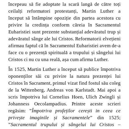
începeau să fie adoptate la scară langă de către toți
ceilalți reformatori protestanți, Martin Luther a
început să întâmpine opoziție din partea acestora cu
privire la credința conform căreia în Sacramentul
Euharistiei sunt prezente substanțial adevăratul trup și
adevăratul sânge ale lui Cristos. Reformatorii elvețieni
afirmau faptul că în Sacramentul Euharistiei avem de-a
face cu o prezență spirituală a trupului și sângelui lui
Cristos ci nu cu una reală, așa cum afirma Luther.
În 1525, Martin Luther a început să publice împotriva
oponenților săi cu privire la natura prezenței lui
Cristos în Sacrament, primul vizat find fostul său coleg
de la Wittenberg, Andreas von Karlstadt. Mai apoi a
scris împotriva lui Cornelius Hoen, Ulich Zwingli și
Johanness Oecolampadius. Printre aceste scrieri
regăsim: ”
Împotriva profeților cerești in ceea ce
privește imaginile și Sacramentele
” din 1525;
”
Sacramentul trupului și sângelui lui Cristos –