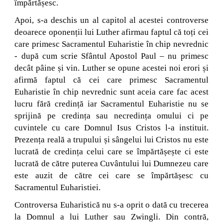
împărtășesc.
Apoi, s-a deschis un al capitol al acestei controverse
deoarece oponenții lui Luther afirmau faptul că toți cei
care primesc Sacramentul Euharistie în chip nevrednic
- după cum scrie Sfântul Apostol Paul – nu primesc
decât pâine și vin. Luther se opune acestei noi erori și
afirmă faptul că cei care primesc Sacramentul
Euharistie în chip nevrednic sunt aceia care fac acest
lucru fără credință iar Sacramentul Euharistie nu se
sprijină pe credința sau necredința omului ci pe
cuvintele cu care Domnul Isus Cristos l-a instituit.
Prezența reală a trupului și sângelui lui Cristos nu este
lucrată de credința celui care se împărtășește ci este
lucrată de către puterea Cuvântului lui Dumnezeu care
este auzit de către cei care se împărtășesc cu
Sacramentul Euharistiei.
Controversa Euharistică nu s-a oprit o dată cu trecerea
la Domnul a lui Luther sau Zwingli. Din contră,