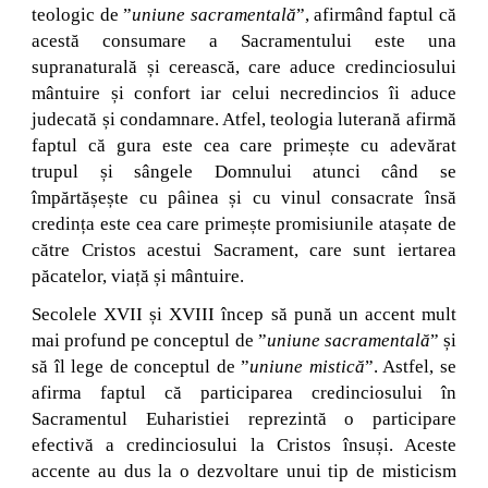
teologic de ”
uniune sacramentală
”, afirmând faptul că
acestă consumare a Sacramentului este una
supranaturală și cerească, care aduce credinciosului
mântuire și confort iar celui necredincios îi aduce
judecată și condamnare. Atfel, teologia luterană afirmă
faptul că gura este cea care primește cu adevărat
trupul și sângele Domnului atunci când se
împărtășește cu pâinea și cu vinul consacrate însă
credința este cea care primește promisiunile atașate de
către Cristos acestui Sacrament, care sunt iertarea
păcatelor, viață și mântuire.
Secolele XVII și XVIII încep să pună un accent mult
mai profund pe conceptul de ”
uniune sacramentală
” și
să îl lege de conceptul de ”
uniune mistică
”. Astfel, se
afirma faptul că participarea credinciosului în
Sacramentul Euharistiei reprezintă o participare
efectivă a credinciosului la Cristos însuși. Aceste
accente au dus la o dezvoltare unui tip de misticism