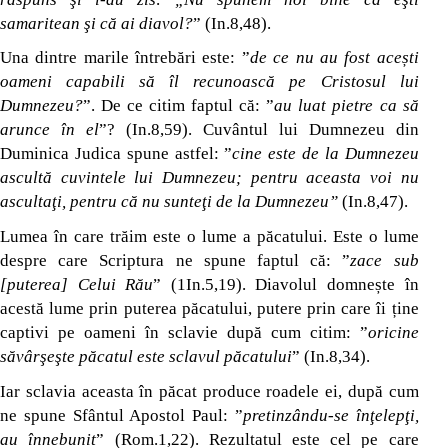
samaritean şi că ai diavol?
” (In.8,48).
Una dintre marile întrebări este: ”
de ce nu au fost acești
oameni capabili să îl recunoască pe Cristosul lui
Dumnezeu?
”. De ce citim faptul că: ”
au luat pietre ca să
arunce în el
”? (In.8,59). Cuvântul lui Dumnezeu din
Duminica Judica spune astfel: ”
cine este de la Dumnezeu
ascultă cuvintele lui Dumnezeu; pentru aceasta voi nu
ascultaţi, pentru că nu sunteţi de la Dumnezeu”
(In.8,47).
Lumea în care trăim este o lume a păcatului. Este o lume
despre care Scriptura ne spune faptul că: ”
zace sub
[puterea] Celui Rău
” (1In.5,19). Diavolul domnește în
acestă lume prin puterea păcatului, putere prin care îi ține
captivi pe oameni în sclavie după cum citim: ”
oricine
săvârşeşte păcatul este sclavul păcatului
” (In.8,34).
Iar sclavia aceasta în păcat produce roadele ei, după cum
ne spune Sfântul Apostol Paul: ”
pretinzându-se înţelepţi,
au înnebunit
” (Rom.1,22). Rezultatul este cel pe care