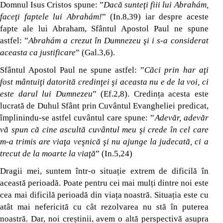
Domnul Isus Cristos spune: ”
Dacă sunteţi fiii lui Abrahám,
faceţi faptele lui Abrahám!
” (In.8,39) iar despre aceste
fapte ale lui Abraham, Sfântul Apostol Paul ne spune
astfel: ”
Abrahám a crezut în Dumnezeu şi i s-a considerat
aceasta ca justificare
” (Gal.3,6).
Sfântul Apostol Paul ne spune astfel: ”
Căci prin har aţi
fost mântuiţi datorită credinţei şi aceasta nu e de la voi, ci
este darul lui Dumnezeu
” (Ef.2,8). Credința acesta este
lucrată de Duhul Sfânt prin Cuvântul Evangheliei predicat,
împlinindu-se astfel cuvântul care spune: ”
Adevăr, adevăr
vă spun că cine ascultă cuvântul meu şi crede în cel care
m-a trimis are viaţa veşnică şi nu ajunge la judecată, ci a
trecut de la moarte la viaţă
” (In.5,24)
Dragii mei, suntem într-o situație extrem de dificilă în
această perioadă. Poate pentru cei mai mulți dintre noi este
cea mai dificilă perioadă din viața noastră. Situația este cu
atât mai nefericită cu cât rezolvarea nu stă în puterea
noastră. Dar, noi creștinii, avem o altă perspectivă asupra