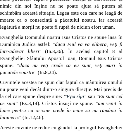
nimic din noi înșine nu ne poate ajuta să putem să
schimbăm această situație. Legea este cea care ne leagă de
moarte ca o consecință a păcatului nostru, iar această
legătură a morții nu poate fi ruptă de niciun efort uman.
Evanghelia Domnului nostru Isus Cristos ne spune însă în
Duminica Judica astfel: ”
dacă Fiul vă va elibera, veţi fi
într-adevăr liberi
” (In.8,36). În același capitol 8 al
Evangheliei Sfântului Apostol Ioan, Domnul Isus Cristos
spune: ”
dacă nu veţi crede că eu sunt, veţi muri în
păcatele voastre
” (In.8,24).
Cuvintele acestea ne spun clar faptul că mântuirea omului
nu poate veni decât dintr-o singură direcție. Mai precis de
la cel care spune despre sine: ”
Ἐγώ εἰμι
” sau ”
Eu sunt cel
ce sunt
” (Ex.3,14). Cristos însuși ne spune: ”
am venit în
lume pentru ca oricine crede în mine să nu rămână în
întuneric
” (In.12,46).
Aceste cuvinte ne reduc cu gândul la prologul Evangheliei