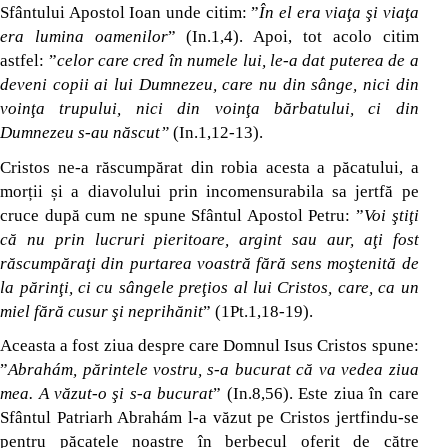
Sfântului Apostol Ioan unde citim: ”
În el era viaţa şi viaţa
era lumina oamenilor
” (In.1,4). Apoi, tot acolo citim
astfel: ”
celor care cred în numele lui, le-a dat puterea de a
deveni copii ai lui Dumnezeu, care nu din sânge, nici din
voinţa trupului, nici din voinţa bărbatului, ci din
Dumnezeu s-au născut”
(In.1,12-13).
Cristos ne-a răscumpărat din robia acesta a păcatului, a
morții și a diavolului prin incomensurabila sa jertfă pe
cruce după cum ne spune Sfântul Apostol Petru: ”
Voi ştiţi
că nu prin lucruri pieritoare, argint sau aur, aţi fost
răscumpăraţi din purtarea voastră fără sens moştenită de
la părinţi, ci cu sângele preţios al lui Cristos, care, ca un
miel fără cusur şi neprihănit
” (1Pt.1,18-19).
Aceasta a fost ziua despre care Domnul Isus Cristos spune:
”
Abrahám, părintele vostru, s-a bucurat că va vedea ziua
mea. A văzut-o şi s-a bucurat
” (In.8,56). Este ziua în care
Sfântul Patriarh Abrahám l-a văzut pe Cristos jertfindu-se
pentru păcatele noastre în berbecul oferit de către