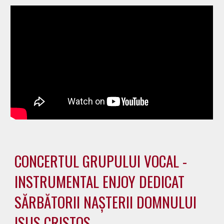
CONCERTUL GRUPULUI VOCAL -
INSTRUMENTAL ENJOY DEDICAT
SĂRBĂTORII NAȘTERII DOMNULUI
ISUS CRISTOS