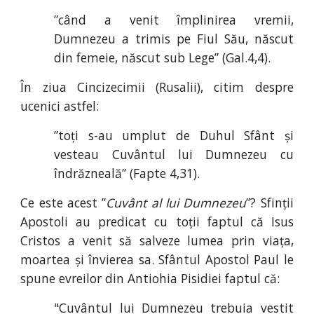
”când a venit împlinirea vremii,
Dumnezeu a trimis pe Fiul Său, născut
din femeie, născut sub Lege” (Gal
.
4
,
4).
În ziua Cincizecimii (Rusalii), citim despre
ucenici astfel:
”toți s-au umplut de Duhul Sfânt și
vesteau Cuvântul lui Dumnezeu cu
îndrăzneală” (Fapte 4
,
31).
Ce este acest ”
Cuvânt al lui Dumnezeu
”? Sfinții
Apostoli au predicat cu toții faptul că Isus
Cristos a venit să salveze lumea prin viața,
moartea și învierea sa. Sfântul Apostol Paul le
spune evreilor din Antiohia Pisidiei faptul că:
"Cuvântul lui Dumnezeu trebuia vestit