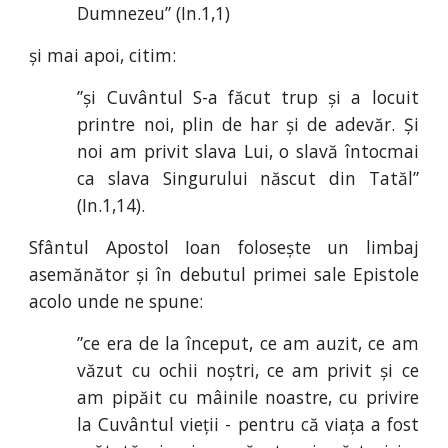
Dumnezeu” (I
n.
1
,
1)
și mai apoi, citim:
”și Cuvântul S-a făcut trup și a locuit
printre noi, plin de har și de adevăr. Și
noi am privit slava Lui, o slavă întocmai
ca slava Singurului născut din Tatăl”
(In
.
1
,
14).
Sfântul Apostol Ioan folosește un limbaj
asemănător și în debutul primei sale Epistole
acolo unde ne spune:
”ce era de la început, ce am auzit, ce am
văzut cu ochii noștri, ce am privit și ce
am pipăit cu mâinile noastre, cu privire
la Cuvântul vieții - pentru că viața a fost