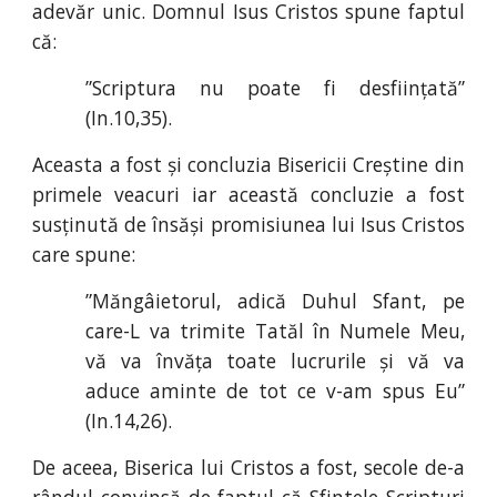
adevăr unic. Domnul Isus Cristos spune faptul
că:
”Scriptura nu poate fi desființată”
(I
n.
10
,
35).
Aceasta a fost și concluzia Bisericii Creștine din
primele veacuri iar această concluzie a fost
susținută de însăși promisiunea lui Isus Cristos
care spune:
”Măngâietorul, adică Duhul Sfant, pe
care-L va trimite Tatăl în Numele Meu,
vă va învăța toate lucrurile și vă va
aduce aminte de tot ce v-am spus Eu”
(I
n.
14
,
26).
De aceea, Biserica lui Cristos a fost, secole de-a
rândul convinsă de faptul că Sfintele Scripturi