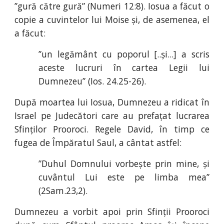
”gură către gură” (Numeri 12:8). Iosua a făcut o
copie a cuvintelor lui Moise și, de asemenea, el
a făcut:
”un legământ cu poporul [..și...] a scris
aceste lucruri în cartea Legii lui
Dumnezeu” (Ios
.
24
.
25-26).
După moartea lui Iosua, Dumnezeu a ridicat în
Israel pe Judecători care au prefațat lucrarea
Sfinților Prooroci. Regele David, în timp ce
fugea de Împăratul Saul, a cântat astfel:
”Duhul Domnului vorbește prin mine, și
cuvântul Lui este pe limba mea”
(2Sam
.
23
,
2).
Dumnezeu a vorbit apoi prin Sfinții Prooroci