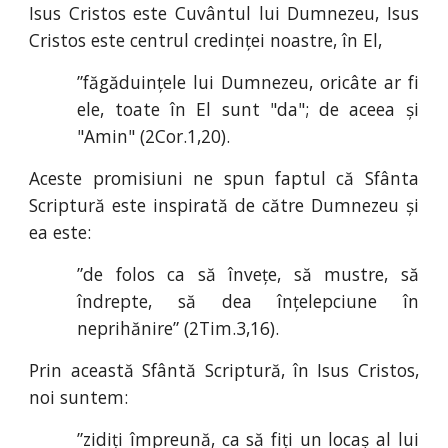
I
sus Cristos este Cuvântul lui Dumnezeu, Isus
Cristos este centrul credinței noastre, în El,
”făgăduințele lui Dumnezeu, oricâte ar fi
ele, toate în El sunt "da"; de aceea și
"Amin" (2
Cor.
1
,
20).
Aceste promisiuni ne spun faptul că Sfânta
Scriptură este inspirată de către Dumnezeu și
ea este:
”de folos ca să învețe, să mustre, să
îndrepte, să dea înțelepciune în
neprihănire” (2
Tim.
3
,
16).
Prin această Sfântă Scriptură, în Isus Cristos,
noi suntem:
”zidiți împreună, ca să fiți un locaș al lui