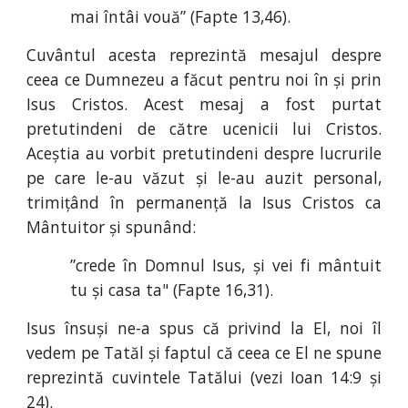
mai întâi vouă” (Fapte 13
,
46).
Cuvântul acesta reprezintă mesajul despre
ceea ce Dumnezeu a făcut pentru noi în și prin
Isus Cristos. Acest mesaj a fost purtat
pretutindeni de către ucenicii lui Cristos.
Aceștia au vorbit pretutindeni despre lucrurile
pe care le-au văzut și le-au auzit personal,
trimițând în permanență la Isus Cristos ca
Mântuitor și spunând:
”crede în Domnul Isus, și vei fi mântuit
tu și casa ta" (Fapte 16
,
31).
Isus însuși ne-a spus că privind la El, noi îl
vedem pe Tatăl și faptul că ceea ce El ne spune
reprezintă cuvintele Tatălui (vezi Ioan 14:9 și
24).