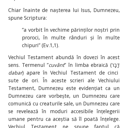
Chiar înainte de nașterea lui Isus, Dumnezeu,
spune Scriptura:
”a vorbit în vechime părinților noștri prin
proroci, în multe rânduri și în multe
chipuri” (Ev
.
1
,
1).
Vechiul Testament abundă în dovezi în acest
sens. Termenul ”
cuvânt
dabar
) apare în Vechiul Testament de cinci
sute de ori. În aceste scrieri ale Vechiului
Testament, Dumnezeu este evidențiat ca un
Dumnezeu care vorbește, un Dumnezeu care
comunică cu creaturile sale, un Dumnezeu care
se revelează în moduri accesibile înțelegerii
umane pentru ca aceștia să îl poată înțelege.
Vechiul Testament ne spune faptul că