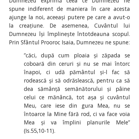
Dumnezeu exprimă ceea ce Dumnezeu ne
spune indiferent de maniera în care acesta
ajunge la noi, aceeași putere pe care a avut-o
la creațiune. De asemenea, Cuvântul lui
Dumnezeu își împlinește întotdeauna scopul.
Prin Sfântul Prooroc Isaia, Dumnezeu ne spune:
”căci, după cum ploaia și zăpada se
coboară din ceruri și nu se mai întorc
înapoi, ci udă pământul și-l fac să
rodească și să odrăslească, pentru ca să
dea sămânță semănătorului și pâine
celui ce mănâncă, tot așa și cuvântul
Meu, care iese din gura Mea, nu se
întoarce la Mine fără rod, ci va face voia
Mea și va împlini planurile Mele”
(Is
.
55
,
10-11).