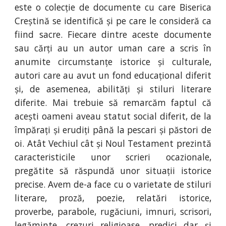
este o colecție de documente cu care Biserica
Creștină se identifică și pe care le consideră ca
fiind sacre. Fiecare dintre aceste documente
sau cărți au un autor uman care a scris în
anumite circumstanțe istorice și culturale,
autori care au avut un fond educațional diferit
și, de asemenea, abilități și stiluri literare
diferite. Mai trebuie să remarcăm faptul că
acești oameni aveau statut social diferit, de la
împărați și erudiți până la pescari și păstori de
oi. Atât Vechiul cât și Noul Testament prezintă
caracteristicile unor scrieri ocazionale,
pregătite să răspundă unor situații istorice
precise. Avem de-a face cu o varietate de stiluri
literare, proză, poezie, relatări istorice,
proverbe, parabole, rugăciuni, imnuri, scrisori,
legăminte, crezuri religioase, predici dar și