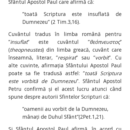
Sfântul Apostol Paul care afirmă că:
”toată Scriptura este insuflată de
Dumnezeu” (2 Tim.3,16).
Cuvântul tradus în limba română pentru
”
insuflat
” este cuvântul ”
θεόπνευστος
”
(
theopneustes
) din limba greacă, cuvânt care
înseamnă, literar, ”
respirat
” sau ”
vorbit
”. Cu
alte cuvinte, afirmația Sfântului Apostol Paul
poate sa fie tradusă astfel: ”
toată Scriptura
este vorbită de Dumnezeu
”. Sfântul Apostol
Petru confirmă și el acest lucru atunci când
spune despre autorii Sfintelor Scripturi că:
”oamenii au vorbit de la Dumnezeu, 
mânați de Duhul Sfânt”(2P
et.
1
,
21).
Și Sfântul Apostol Paul afirmă, în acord cu