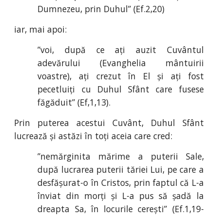
Dumnezeu, prin Duhul” (Ef
.
2
,
20)
iar, mai apoi:
”voi, după ce ați auzit Cuvântul
adevărului (Evanghelia mântuirii
voastre), ați crezut în El și ați fost
pecetluiți cu Duhul Sfânt care fusese
făgăduit” (Ef
,
1
,
13).
Prin puterea acestui Cuvânt, Duhul Sfânt
lucrează și astăzi în toți aceia care cred:
”nemărginita mărime a puterii Sale,
după lucrarea puterii tăriei Lui, pe care a
desfășurat-o în Cristos, prin faptul că L-a
înviat din morți și L-a pus să șadă la
dreapta Sa, în locurile cerești” (Ef
.
1
,
19-