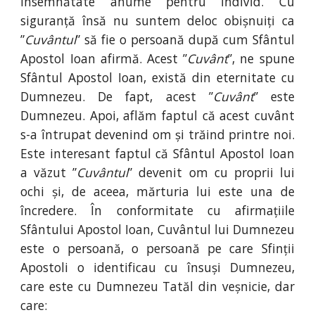
însemnătate anume pentru individ. Cu
siguranță însă nu suntem deloc obișnuiți ca
”
Cuvântul
” să fie o persoană după cum Sfântul
Apostol Ioan afirmă. Acest ”
Cuvânt
”, ne spune
Sfântul Apostol Ioan, există din eternitate cu
Dumnezeu. De fapt, acest ”
Cuvânt
” este
Dumnezeu. Apoi, aflăm faptul că acest cuvânt
s-a întrupat devenind om și trăind printre noi.
Este interesant faptul că Sfântul Apostol Ioan
a văzut ”
Cuvântul
” devenit om cu proprii lui
ochi și, de aceea, mărturia lui este una de
încredere. În conformitate cu afirmațiile
Sfântului Apostol Ioan, Cuvântul lui Dumnezeu
este o persoană, o persoană pe care Sfinții
Apostoli o identificau cu însuși Dumnezeu,
care este cu Dumnezeu Tatăl din veșnicie, dar
care: