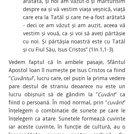
arătată, și noi am văzut-o și mărturisim
despre ea și vă vestim viața veșnică, viață
care era la Tatăl și care ne-a fost arătată
- deci ce am văzut și am auzit, aceea vă
vestim și vouă, ca și voi să aveți părtășie
cu noi. Și părtășia noastră este cu Tatăl
și cu Fiul Său, Isus Cristos” (1In
.
1
,
1-3).
Vedem faptul că în ambele pasaje, Sfântul
Apostol Ioan îl numește pe Isus Cristos ca fiind
”
Cuvântul
”, lucru care, cel puțin la prima vedere
pare destul de straniu deoarece nu este un
lucru obișnuit să de gândim la ”
Cuvânt
” ca
fiind o persoană. În mod normal, prin ”
cuvânt
”
înțelegem o combinație de sunete pe care le
înțelegem ca atare. Sunetele formează cuvinte
iar aceste cuvinte, în funcție de cultură, au o