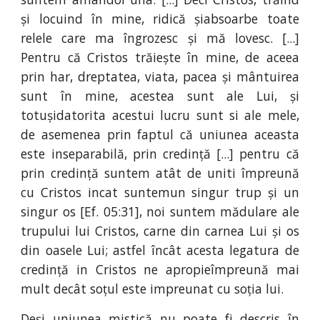
și locuind în mine, ridică șiabsoarbe toate
relele care ma îngrozesc și mă lovesc. [...]
Pentru că Cristos trăiește în mine, de aceea
prin har, dreptatea, viata, pacea și mântuirea
sunt în mine, acestea sunt ale Lui, și
totușidatorita acestui lucru sunt si ale mele,
de asemenea prin faptul că uniunea aceasta
este inseparabilă, prin credință [...] pentru că
prin credință suntem atât de uniti împreună
cu Cristos incat suntemun singur trup și un
singur os [Ef. 05:31], noi suntem mădulare ale
trupului lui Cristos, carne din carnea Lui și os
din oasele Lui; astfel încât acesta legatura de
credință in Cristos ne apropieîmpreună mai
mult decât soțul este impreunat cu soția lui.
Deși uniunea mistică nu poate fi descris în