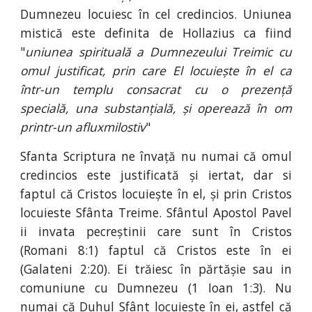
Dumnezeu locuiesc în cel credincios. Uniunea
mistică este definita de Hollazius ca fiind
"
uniunea spirituală a Dumnezeului Treimic cu
omul justificat, prin care El locuiește în el ca
într-un templu consacrat cu o prezență
specială, una substanțială, și operează în om
printr-un afluxmilostiv
"
Sfanta Scriptura ne învață nu numai că omul
credincios este justificată și iertat, dar si
faptul că Cristos locuiește în el, și prin Cristos
locuieste Sfânta Treime. Sfântul Apostol Pavel
ii invata pecreștinii care sunt în Cristos
(Romani 8:1) faptul că Cristos este în ei
(Galateni 2:20). Ei trăiesc în părtășie sau in
comuniune cu Dumnezeu (1 Ioan 1:3). Nu
numai că Duhul Sfânt locuiește în ei, astfel că