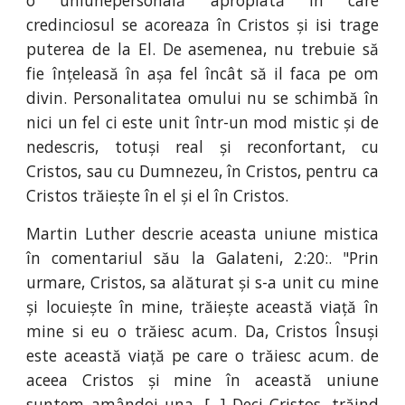
o uniunepersonală apropiată în care
credinciosul se acoreaza în Cristos și isi trage
puterea de la El. De asemenea, nu trebuie să
fie înțeleasă în așa fel încât să il faca pe om
divin. Personalitatea omului nu se schimbă în
nici un fel ci este unit într-un mod mistic și de
nedescris, totuși real și reconfortant, cu
Cristos, sau cu Dumnezeu, în Cristos, pentru ca
Cristos trăiește în el și el în Cristos.
Martin Luther descrie aceasta uniune mistica
în comentariul său la Galateni, 2:20:. "Prin
urmare, Cristos, sa alăturat și s-a unit cu mine
și locuiește în mine, trăiește această viață în
mine si eu o trăiesc acum. Da, Cristos Însuși
este această viață pe care o trăiesc acum. de
aceea Cristos și mine în această uniune
suntem amândoi una. [...] Deci Cristos, trăind