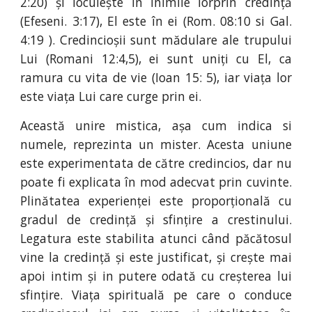
2:20) și locuiește în inimile lorprin credință
(Efeseni. 3:17), El este în ei (Rom. 08:10 si Gal.
4:19 ). Credincioșii sunt mădulare ale trupului
Lui (Romani 12:4,5), ei sunt uniți cu El, ca
ramura cu vita de vie (Ioan 15: 5), iar viața lor
este viața Lui care curge prin ei.
Această unire mistica, așa cum indica si
numele, reprezinta un mister. Acesta uniune
este experimentata de către credincios, dar nu
poate fi explicata în mod adecvat prin cuvinte.
Plinătatea experienței este proporțională cu
gradul de credință și sfințire a crestinului.
Legatura este stabilita atunci când păcătosul
vine la credință și este justificat, și crește mai
apoi intim și in putere odată cu creșterea lui
sfințire. Viața spirituală pe care o conduce