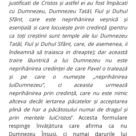
justificati de Cristos și astfel ei au fost împăcati
cu Dumnezeu, Dumnezeu Tatăl, Fiul și Duhul
Sfânt, care este neprihănirea veșnică și
esențială si care locuiește prin credință (pentru
ca toți creștinii sunt temple ale lui Dumnezeu
Tatăl, Fiul și Duhul Sfânt, care, de asemenea, ii
îndeamnă să traiasca in dreapte); dar această
traire lăuntrică a lui Dumnezeu nu este
neprihănirea credinței de care Pavel o tratează
și pe care o numește „neprihănirea
luiDumnezeu”, ci aceasta urmează
neprihănirea prin credință, care nu este nimic
altceva decât iertarea păcatelor și acceptarea
plină de har a păcătosului numai de dragul și
prin meritele luiCristos
”. Accesta formulare
respinge învățătura care afirma ca nu
Dumnezeu Însuși, ci numai darurile lui