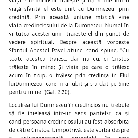
viața. Credinciosul trăiește și dă roade într-o
viață sfântă el este unit cu Dumnezeu, prin
credință. Prin această uniune mistică vine
viata credinciosului de la Dumnezeu. Numai în
virtutea acestei uniri traieste el din punct de
vedere spiritual. Despre această vorbeste
Sfantul Apostol Pavel atunci cand spune, "Cu
toate acestea traiesc, dar nu eu, ci Cristos
trăiește în mine; Și viața pe care o trăiesc
acum în trup, o trăiesc prin credința în Fiul
luiDumnezeu, care m-a iubit și s-a dat pe Sine
pentru mine "(Gal. 2:20).
Locuirea lui Dumnezeu în credincios nu trebuie
să fie înțeleasă într-un sens panteist, ca și
cand persoana credinciosului au fost absorbita
de către Cristos. Dimpotrivă, este vorba despre