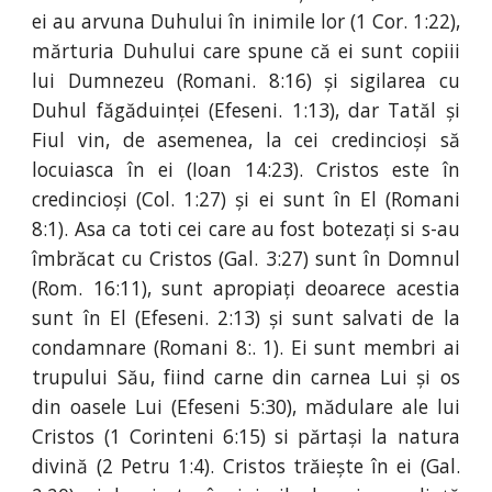
ei au arvuna Duhului în inimile lor (1 Cor. 1:22),
mărturia Duhului care spune că ei sunt copiii
lui Dumnezeu (Romani. 8:16) și sigilarea cu
Duhul făgăduinței (Efeseni. 1:13), dar Tatăl și
Fiul vin, de asemenea, la cei credincioși să
locuiasca în ei (Ioan 14:23). Cristos este în
credincioși (Col. 1:27) și ei sunt în El (Romani
8:1). Asa ca toti cei care au fost botezați si s-au
îmbrăcat cu Cristos (Gal. 3:27) sunt în Domnul
(Rom. 16:11), sunt apropiați deoarece acestia
sunt în El (Efeseni. 2:13) și sunt salvati de la
condamnare (Romani 8:. 1). Ei sunt membri ai
trupului Său, fiind carne din carnea Lui și os
din oasele Lui (Efeseni 5:30), mădulare ale lui
Cristos (1 Corinteni 6:15) si părtași la natura
divină (2 Petru 1:4). Cristos trăiește în ei (Gal.