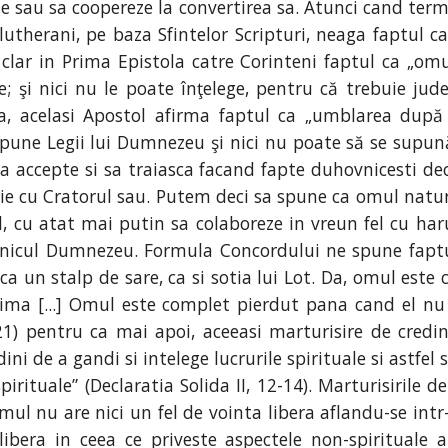
ie sau sa coopereze la convertirea sa. Atunci cand terme
lutherani, pe baza Sfintelor Scripturi, neaga faptul c
clar in Prima Epistola catre Corinteni faptul ca „omu
 şi nici nu le poate înţelege, pentru că trebuie judec
a, acelasi Apostol afirma faptul ca „umblarea după 
pune Legii lui Dumnezeu şi nici nu poate să se supună
sa accepte si sa traiasca facand fapte duhovnicesti deo
nie cu Cratorul sau. Putem deci sa spune ca omul natura
al, cu atat mai putin sa colaboreze in vreun fel cu har
icul Dumnezeu. Formula Concordului ne spune faptul c
a un stalp de sare, ca si sotia lui Lot. Da, omul este c
i inima [...] Omul este complet pierdut pana cand el nu
 21) pentru ca mai apoi, aceeasi marturisire de credin
ni de a gandi si intelege lucrurile spirituale si astfel 
pirituale” (Declaratia Solida II, 12-14). Marturisirile
ul nu are nici un fel de vointa libera aflandu-se intr
ra in ceea ce priveste aspectele non-spirituale ale