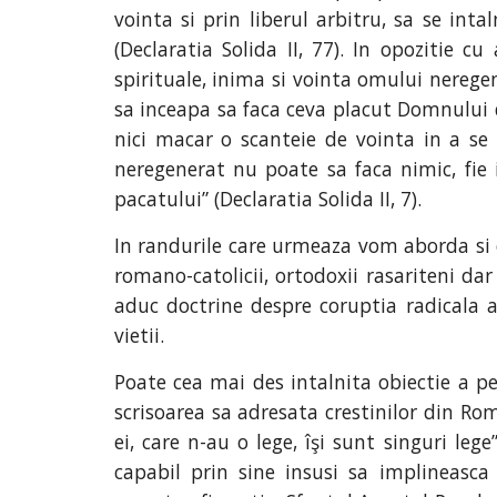
vointa si prin liberul arbitru, sa se in
(Declaratia Solida II, 77). In opozitie c
spirituale, inima si vointa omului neregen
sa inceapa sa faca ceva placut Domnului d
nici macar o scanteie de vointa in a s
neregenerat nu poate sa faca nimic, fie 
pacatului” (Declaratia Solida II, 7).
In randurile care urmeaza vom aborda si da
romano-catolicii, ortodoxii rasariteni dar 
aduc doctrine despre coruptia radicala a 
vietii.
Poate cea mai des intalnita obiectie a pe
scrisoarea sa adresata crestinilor din Rom
ei, care n-au o lege, îşi sunt singuri le
capabil prin sine insusi sa implineasca