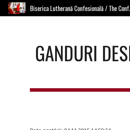
Biserica Lutherană
Sk
GANDURI DESP