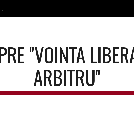
 Confesională / The Confessional Lutheran Church
ip to main content
Skip to navigat
RE "VOINTA LIBERA"
ARBITRU"