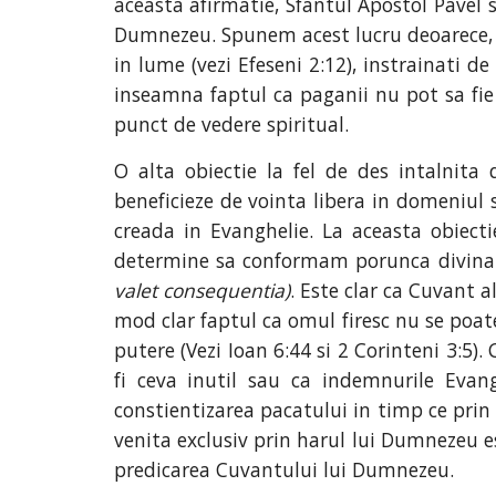
aceasta afirmatie, Sfantul Apostol Pavel s
Dumnezeu. Spunem acest lucru deoarece, in
in lume (vezi Efeseni 2:12), instrainati d
inseamna faptul ca paganii nu pot sa fie c
punct de vedere spiritual.
O alta obiectie la fel de des intalnita 
beneficieze de vointa libera in domeniul
creada in Evanghelie. La aceasta obiecti
determine sa conformam porunca divina 
valet consequentia)
. Este clar ca Cuvant a
mod clar faptul ca omul firesc nu se poate 
putere (Vezi Ioan 6:44 si 2 Corinteni 3:5).
fi ceva inutil sau ca indemnurile Evan
constientizarea pacatului in timp ce prin 
venita exclusiv prin harul lui Dumnezeu e
predicarea Cuvantului lui Dumnezeu.