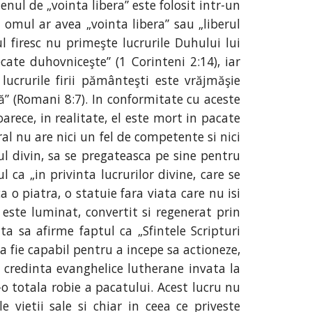
nul de „vointa libera” este folosit intr-un
a omul ar avea „vointa libera” sau „liberul
l firesc nu primeşte lucrurile Duhului lui
ate duhovniceşte” (1 Corinteni 2:14), iar
lucrurile firii pământeşti este vrăjmăşie
” (Romani 8:7). In conformitate cu aceste
arece, in realitate, el este mort in pacate
l nu are nici un fel de competente si nici
ul divin, sa se pregateasca pe sine pentru
a „in privinta lucrurilor divine, care se
a o piatra, o statuie fara viata care nu isi
 este luminat, convertit si regenerat prin
ta sa afirme faptul ca „Sfintele Scripturi
sa fie capabil pentru a incepe sa actioneze,
 de credinta evanghelice lutherane invata la
-o totala robie a pacatului. Acest lucru nu
 vietii sale si chiar in ceea ce priveste