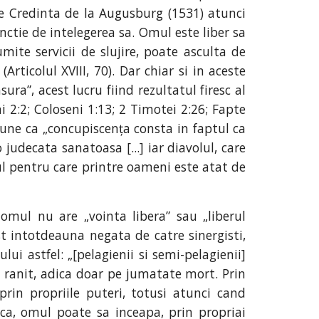
i de Credinta de la Augusburg (1531) atunci
nctie de intelegerea sa. Omul este liber sa
ite servicii de slujire, poate asculta de
Articolul XVIII, 70). Dar chiar si in aceste
ra”, acest lucru fiind rezultatul firesc al
ni 2:2; Coloseni 1:13; 2 Timotei 2:26; Fapte
une ca „concupiscența consta in faptul ca
udecata sanatoasa [...] iar diavolul, care
vul pentru care printre oameni este atat de
 omul nu are „vointa libera” sau „liberul
st intotdeauna negata de catre sinergisti,
ui astfel: „[pelagienii si semi-pelagienii]
v ranit, adica doar pe jumatate mort. Prin
rin propriile puteri, totusi atunci cand
ca, omul poate sa inceapa, prin propriai