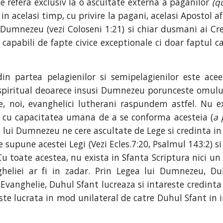
e refera exclusiv la o ascultate externa a paganilor
(q
 acelasi timp, cu privire la pagani, acelasi Apostol a
e Dumnezeu (vezi Coloseni 1:21) si chiar dusmani ai Cr
apabili de fapte civice exceptionale ci doar faptul ca
din partea pelagienilor si semipelagienilor este ac
 spiritual deoarece insusi Dumnezeu porunceste omului 
e, noi, evanghelici lutherani raspundem astfel. Nu e
cu capacitatea umana de a se conforma acesteia (
a 
l lui Dumnezeu ne cere ascultate de Lege si credinta in
supune acestei Legi (Vezi Ecles.7:20, Psalmul 143:2) si 
 Cu toate acestea, nu exista in Sfanta Scriptura nici u
gheliei ar fi in zadar. Prin Legea lui Dumnezeu, D
Evanghelie, Duhul Sfant lucreaza si intareste credinta
ste lucrata in mod unilateral de catre Duhul Sfant in