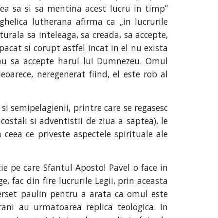
rea sa si sa mentina acest lucru in timp”
nghelica lutherana afirma ca „in lucrurile
turala sa inteleaga, sa creada, sa accepte,
cat si corupt astfel incat in el nu exista
sau sa accepte harul lui Dumnezeu. Omul
oarece, neregenerat fiind, el este rob al
si semipelagienii, printre care se regasesc
costali si adventistii de ziua a saptea), le
 ceea ce priveste aspectele spirituale ale
ie pe care Sfantul Apostol Pavel o face in
 fac din fire lucrurile Legii, prin aceasta
 verset paulin pentru a arata ca omul este
rani au urmatoarea replica teologica. In