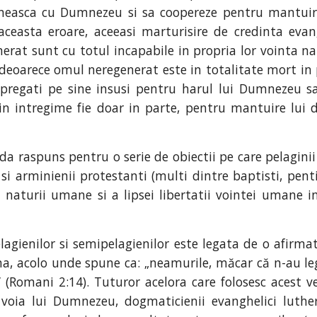
talneasca cu Dumnezeu si sa coopereze pentru mantui
u aceasta eroare, aceeasi marturisire de credinta eva
erat sunt cu totul incapabile in propria lor vointa na
eoarece omul neregenerat este in totalitate mort in pa
e pregati pe sine insusi pentru harul lui Dumnezeu 
in intregime fie doar in parte, pentru mantuire lui de
 raspuns pentru o serie de obiectii pe care pelaginii 
si arminienii protestanti (multi dintre baptisti, penti
naturii umane si a lipsei libertatii vointei umane in
lagienilor si semipelagienilor este legata de o afirmat
a, acolo unde spune ca: „neamurile, măcar că n-au lege,
ge” (Romani 2:14). Tuturor acelora care folosesc acest
 voia lui Dumnezeu, dogmaticienii evanghelici luthe