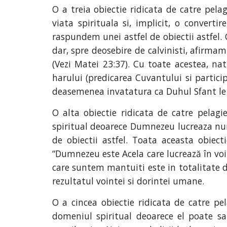
O a treia obiectie ridicata de catre pela
viata spirituala si, implicit, o convert
raspundem unei astfel de obiectii astfel.
dar, spre deosebire de calvinisti, afirmam
(Vezi Matei 23:37). Cu toate acestea, nat
harului (predicarea Cuvantului si partic
deasemenea invatatura ca Duhul Sfant le e
O alta obiectie ridicata de catre pelagi
spiritual deoarece Dumnezeu lucreaza num
de obiectii astfel. Toata aceasta obie
“Dumnezeu este Acela care lucrează în voi ş
care suntem mantuiti este in totalitate d
rezultatul vointei si dorintei umane.
O a cincea obiectie ridicata de catre pe
domeniul spiritual deoarece el poate sa