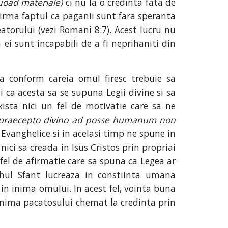
uoad materiale)
ci nu la o credinta fata de
firma faptul ca paganii sunt fara speranta
eatorului (vezi Romani 8:7). Acest lucru nu
 ei sunt incapabili de a fi neprihaniti din
eea conform careia omul firesc trebuie sa
ca acesta sa se supuna Legii divine si sa
xista nici un fel de motivatie care sa ne
praecepto divino ad posse humanum non
 Evanghelice si in acelasi timp ne spune in
nici sa creada in Isus Cristos prin propriai
n fel de afirmatie care sa spuna ca Legea ar
uhul Sfant lucreaza in constiinta umana
 in inima omului. In acest fel, vointa buna
 inima pacatosului chemat la credinta prin