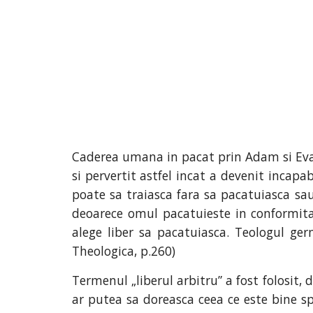
Caderea umana in pacat prin Adam si Eva
si pervertit astfel incat a devenit incapa
poate sa traiasca fara sa pacatuiasca sa
deoarece omul pacatuieste in conformitat
alege liber sa pacatuiasca. Teologul g
Theologica, p.260)
Termenul „liberul arbitru” a fost folosit,
ar putea sa doreasca ceea ce este bine spi