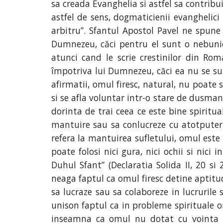
sa creada Evanghelia si astfel sa contribu
astfel de sens, dogmaticienii evanghelici 
arbitru”. Sfantul Apostol Pavel ne spune 
Dumnezeu, căci pentru el sunt o nebunie;
atunci cand le scrie crestinilor din Rom
împotriva lui Dumnezeu, căci ea nu se su
afirmatii, omul firesc, natural, nu poate 
si se afla voluntar intr-o stare de dusma
dorinta de trai ceea ce este bine spiritu
mantuire sau sa conlucreze cu atotputern
refera la mantuirea sufletului, omul este c
poate folosi nici gura, nici ochii si nic
Duhul Sfant” (Declaratia Solida II, 20 si
neaga faptul ca omul firesc detine aptitudi
sa lucraze sau sa colaboreze in lucrurile s
unison faptul ca in probleme spirituale om
inseamna ca omul nu dotat cu vointa libe