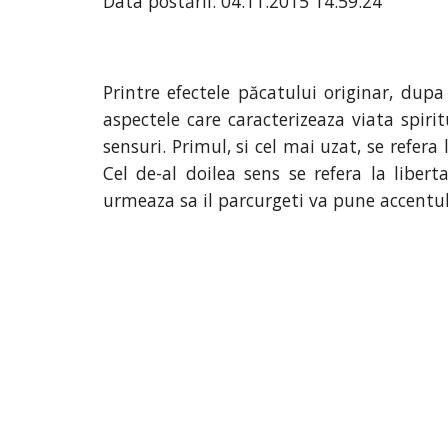
Data postării: 04.11.2015 14:59:24
Printre efectele păcatului originar, dup
aspectele care caracterizeaza viata spir
sensuri. Primul, si cel mai uzat, se refera
Cel de-al doilea sens se refera la libe
urmeaza sa il parcurgeti va pune accentul p