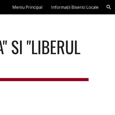
Meniu Principal
Informații Biserici Locale
ion
 SI "LIBERUL 