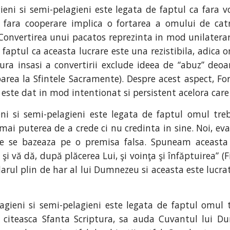
gieni si semi-pelagieni este legata de faptul ca fara
ire fara cooperare implica o fortarea a omului de ca
 Convertirea unui pacatos reprezinta in mod unilaterar
 faptul ca aceasta lucrare este una rezistibila, adica 
ura insasi a convertirii exclude ideea de “abuz” deoa
iparea la Sfintele Sacramente). Despre acest aspect, F
ste dat in mod intentionat si persistent acelora care i
eni si semi-pelagieni este legata de faptul omul tr
ai puterea de a crede ci nu credinta in sine. Noi, eva
ctie se bazeaza pe o premisa falsa. Spuneam aceasta
i vă dă, după plăcerea Lui, şi voinţa şi înfăptuirea” (Fi
arul plin de har al lui Dumnezeu si aceasta este lucrat
lagieni si semi-pelagieni este legata de faptul omul t
 citeasca Sfanta Scriptura, sa auda Cuvantul lui Du