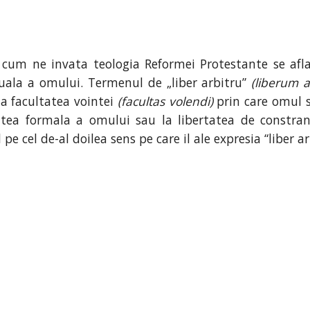
a cum ne invata teologia Reformei Protestante se afla 
ituala a omului. Termenul de „liber arbitru”
(liberum a
 la facultatea vointei
(facultas volendi)
prin care omul s
rtatea formala a omului sau la libertatea de constr
e cel de-al doilea sens pe care il ale expresia “liber ar