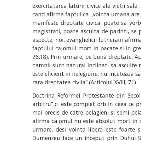
exercitatarea laturii civice ale vietii sa
cand afirma faptul ca „vointa umana are li
manifeste dreptate civica, poate sa vorb
magistrati, poate asculta de parinti, se po
aspecte, noi, evanghelicii lutherani afirm
faptului ca omul mort in pacate si in grese
26:18). Prin urmare, pe buna dreptate, A
oamnii sunt natural inclinati sa asculte 
este eficient in nelegiuire, nu inceteaza 
rara dreptatea civila” (Articolul XVIII, 71)
Doctrina Reformei Protestante din Secolu
arbitru” ci este complet orb in ceea ce p
mai precis de catre pelagieni si semi-pela
afirma ca omul nu este absolut mort in ce
urmare, desi vointa libera este foarte 
Dumenzeu face un inceput prin Duhul Sfa