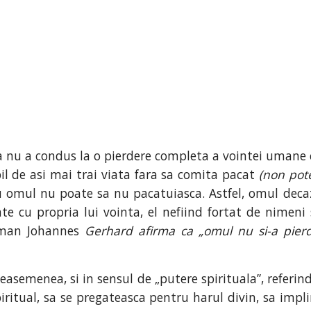
 nu a condus la o pierdere completa a vointei umane 
bil de asi mai trai viata fara sa comita pacat
(non pot
u omul nu poate sa nu pacatuiasca. Astfel, omul deca
e cu propria lui vointa, el nefiind fortat de nimeni
erman Johannes
Gerhard afirma ca „omul nu si-a pierdu
 deasemenea, si in sensul de „putere spirituala”, referi
ritual, sa se pregateasca pentru harul divin, sa implin