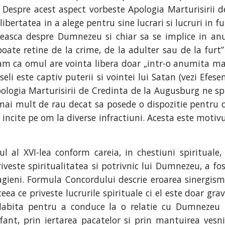
le . Despre acest aspect vorbeste Apologia Marturisiri
bertatea in a alege pentru sine lucrari si lucruri in fu
easca despre Dumnezeu si chiar sa se implice in anum
ate retine de la crime, de la adulter sau de la furt” (
am ca omul are vointa libera doar „intr-o anumita masu
li este captiv puterii si vointei lui Satan (vezi Efese
pologia Marturisirii de Credinta de la Augusburg ne sp
mai mult de rau decat sa posede o dispozitie pentru o j
sa incite pe om la diverse infractiuni. Acesta este moti
l al XVI-lea conform careia, in chestiuni spirituale,
riveste spiritualitatea si potrivnic lui Dumnezeu, a fo
gieni. Formula Concordului descrie eroarea sinergismul
ea ce priveste lucrurile spirituale ci el este doar gra
slabita pentru a conduce la o relatie cu Dumnezeu p
nt, prin iertarea pacatelor si prin mantuirea vesni