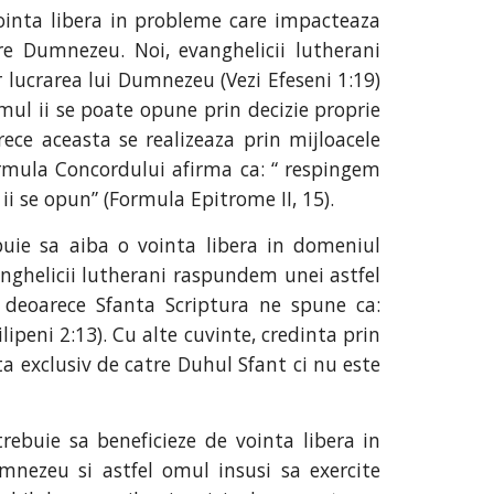
 vointa libera in probleme care impacteaza
tre Dumnezeu. Noi, evanghelicii lutherani
 lucrarea lui Dumnezeu (Vezi Efeseni 1:19)
omul ii se poate opune prin decizie proprie
rece aceasta se realizeaza prin mijloacele
ormula Concordului afirma ca: “ respingem
i se opun” (Formula Epitrome II, 15).
ebuie sa aiba o vointa libera in domeniul
nghelicii lutherani raspundem unei astfel
 deoarece Sfanta Scriptura ne spune ca:
lipeni 2:13). Cu alte cuvinte, credinta prin
a exclusiv de catre Duhul Sfant ci nu este
rebuie sa beneficieze de vointa libera in
mnezeu si astfel omul insusi sa exercite