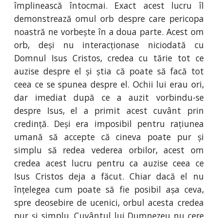
împlinească întocmai. Exact acest lucru îl
demonstrează omul orb despre care pericopa
noastră ne vorbește în a doua parte. Acest om
orb, deși nu interacționase niciodată cu
Domnul Isus Cristos, credea cu tărie tot ce
auzise despre el și știa că poate să facă tot
ceea ce se spunea despre el. Ochii lui erau ori,
dar imediat după ce a auzit vorbindu-se
despre Isus, el a primit acest cuvânt prin
credință. Deși era imposibil pentru rațiunea
umană să accepte că cineva poate pur și
simplu să redea vederea orbilor, acest om
credea acest lucru pentru ca auzise ceea ce
Isus Cristos deja a făcut. Chiar dacă el nu
înțelegea cum poate să fie posibil așa ceva,
spre deosebire de ucenici, orbul acesta credea
pur și simplu. Cuvântul lui Dumnezeu nu cere