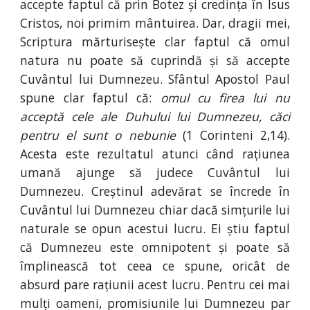
accepte faptul că prin Botez și credința în Isus
Cristos, noi primim mântuirea. Dar, dragii mei,
Scriptura mărturisește clar faptul că omul
natura nu poate să cuprindă și să accepte
Cuvântul lui Dumnezeu. Sfântul Apostol Paul
spune clar faptul că:
omul cu firea lui nu
acceptă cele ale Duhului lui Dumnezeu, căci
pentru el sunt o nebunie
(1 Corinteni 2,14).
Acesta este rezultatul atunci când rațiunea
umană ajunge să judece Cuvântul lui
Dumnezeu. Creștinul adevărat se încrede în
Cuvântul lui Dumnezeu chiar dacă simțurile lui
naturale se opun acestui lucru. Ei știu faptul
că Dumnezeu este omnipotent și poate să
împlinească tot ceea ce spune, oricât de
absurd pare rațiunii acest lucru. Pentru cei mai
mulți oameni, promisiunile lui Dumnezeu par