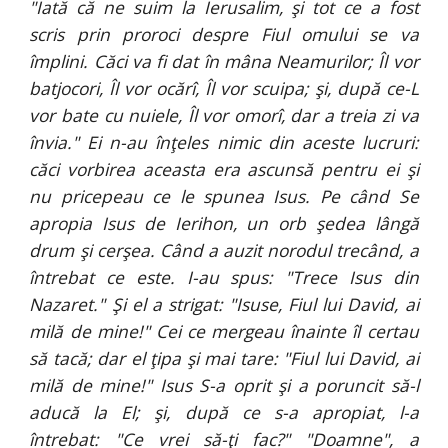
"Iată că ne suim la Ierusalim, şi tot ce a fost
scris prin proroci despre Fiul omului se va
împlini. Căci va fi dat în mâna Neamurilor; Îl vor
batjocori, Îl vor ocărî, Îl vor scuipa; şi, după ce-L
vor bate cu nuiele, Îl vor omorî, dar a treia zi va
învia." Ei n-au înţeles nimic din aceste lucruri:
căci vorbirea aceasta era ascunsă pentru ei şi
nu pricepeau ce le spunea Isus. Pe când Se
apropia Isus de Ierihon, un orb şedea lângă
drum şi cerşea. Când a auzit norodul trecând, a
întrebat ce este. I-au spus: "Trece Isus din
Nazaret." Şi el a strigat: "Isuse, Fiul lui David, ai
milă de mine!" Cei ce mergeau înainte îl certau
să tacă; dar el ţipa şi mai tare: "Fiul lui David, ai
milă de mine!" Isus S-a oprit şi a poruncit să-l
aducă la El; şi, după ce s-a apropiat, l-a
întrebat: "Ce vrei să-ţi fac?" "Doamne", a