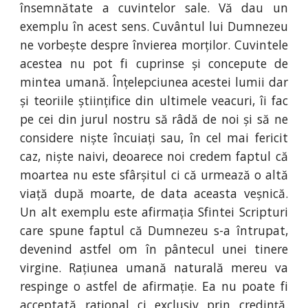
însemnătate a cuvintelor sale. Vă dau un
exemplu în acest sens. Cuvântul lui Dumnezeu
ne vorbește despre învierea morților. Cuvintele
acestea nu pot fi cuprinse și concepute de
mintea umană. Înțelepciunea acestei lumii dar
și teoriile științifice din ultimele veacuri, îi fac
pe cei din jurul nostru să râdă de noi și să ne
considere niște încuiați sau, în cel mai fericit
caz, niște naivi, deoarece noi credem faptul că
moartea nu este sfârșitul ci că urmează o altă
viață după moarte, de data aceasta veșnică.
Un alt exemplu este afirmația Sfintei Scripturi
care spune faptul că Dumnezeu s-a întrupat,
devenind astfel om în pântecul unei tinere
virgine. Rațiunea umană naturală mereu va
respinge o astfel de afirmație. Ea nu poate fi
acceptată rațional ci exclusiv prin credință.