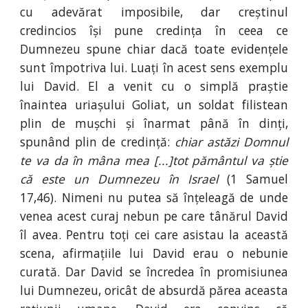
cu adevărat imposibile, dar creștinul
credincios își pune credința în ceea ce
Dumnezeu spune chiar dacă toate evidențele
sunt împotriva lui. Luați în acest sens exemplu
lui David. El a venit cu o simplă praștie
înaintea uriașului Goliat, un soldat filistean
plin de mușchi și înarmat până în dinți,
spunând plin de credință:
chiar astăzi Domnul
te va da în mâna mea [...]tot pământul va știe
că este un Dumnezeu în Israel
(1 Samuel
17,46). Nimeni nu putea să înțeleagă de unde
venea acest curaj nebun pe care tânărul David
îl avea. Pentru toți cei care asistau la această
scena, afirmațiile lui David erau o nebunie
curată. Dar David se încredea în promisiunea
lui Dumnezeu, oricât de absurdă părea aceasta