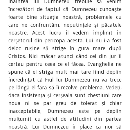
Înaintea lui Dumnezeu trebuie să venim
încrezători de faptul că Dumnezeu cunoaște
foarte bine situația noastră, problemele cu
care ne confruntăm, neputințele și păcatele
noastre. Acest lucru îl vedem împlinit în
cerșetorul din pericopa acesta. Lui nu i-a fost
deloc rușine să strige în gura mare după
Cristos. Nici măcar atunci când cei din jur îl
certau pentru ceea ce el făcea. Evanghelia ne
spune că el striga mult mai tare fiind deplin
încredințat că Fiul lui Dumnezeu nu va trece
pe lângă el fără să îi rezolve problema. Vedeți,
daca insistența și cerșeala sunt chestiuni care
noua ni se par greu de tolerat și chiar
inacceptabile, Dumnezeu este pe deplin
mulțumit cu astfel de atitudini din partea
noastră. Lui Dumnezeu îi place ca noi să