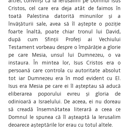
altfel, convinși că la Ierusalim pe Domnul Isus
Cristos, cel care era deja atât de faimos în
toată Palestina datorită minunilor și a
învățăturii sale, avea să îl aștepte o poziție
foarte înaltă, poate chiar tronul lui David,
după cum Sfinții Profeți ai Vechiului
Testament vorbeau despre o împărăție a glorie
pe care Mesia, unsul lui Dumnezeu, o va
instaura. În mintea lor, Isus Cristos era o
persoană care controla cu autoritate absolut
tot iar Dumnezeu era în mod evident cu El.
Isus era Mesia pe care ei îl așteptau să aducă
eliberarea poporului evreu și gloria de
odinioară a Israelului. De aceea, ei nu doreau
să creadă însemnătatea literară a ceea ce
Domnul le spunea că îl așteaptă la Ierusalim
deoarece așteptările lor erau cu totul altele.