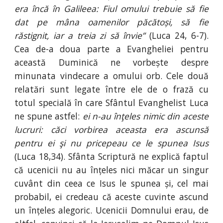
era încă în Galileea: Fiul omului trebuie să fie
dat pe mâna oamenilor păcătoși, să fie
răstignit, iar a treia zi să învie”
(Luca 24, 6-7).
Cea de-a doua parte a Evangheliei pentru
această Duminică ne vorbește despre
minunata vindecare a omului orb. Cele două
relatări sunt legate între ele de o frază cu
totul specială în care Sfântul Evanghelist Luca
ne spune astfel:
ei n-au înţeles nimic din aceste
lucruri: căci vorbirea aceasta era ascunsă
pentru ei şi nu pricepeau ce le spunea Isus
(Luca 18,34). Sfânta Scriptură ne explică faptul
că ucenicii nu au înțeles nici măcar un singur
cuvânt din ceea ce Isus le spunea și, cel mai
probabil, ei credeau că aceste cuvinte ascund
un înțeles alegoric. Ucenicii Domnului erau, de