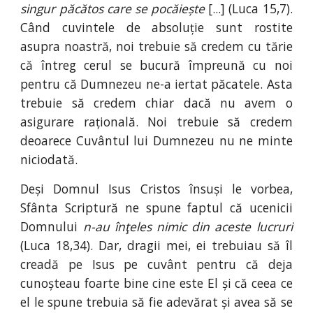
singur păcătos care se pocăiește
[...] (Luca 15,7).
Când cuvintele de absoluție sunt rostite
asupra noastră, noi trebuie să credem cu tărie
că întreg cerul se bucură împreună cu noi
pentru că Dumnezeu ne-a iertat păcatele. Asta
trebuie să credem chiar dacă nu avem o
asigurare rațională. Noi trebuie să credem
deoarece Cuvântul lui Dumnezeu nu ne minte
niciodată.
Deși Domnul Isus Cristos însuși le vorbea,
Sfânta Scriptură ne spune faptul că ucenicii
Domnului
n-au înţeles nimic din aceste lucruri
(Luca 18,34). Dar, dragii mei, ei trebuiau să îl
creadă pe Isus pe cuvânt pentru că deja
cunoșteau foarte bine cine este El și că ceea ce
el le spune trebuia să fie adevărat și avea să se