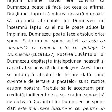
rațiunii umane. David era convins că
Dumnezeu poate să facă tot ceea ce afirmă.
Dragii mei, faptul că mintea noastră nu poate
să cuprindă afirmațiile lui Dumnezeu nu
înseamnă faptul că el nu le poate aduce la
împlinire. Dumnezeu poate face absolut orice
spune. Scriptura ne spune astfel:
ce este cu
neputință la oameni este cu putință la
Dumnezeu
(Luca18,27). Puterea Cuvântului lui
Dumnezeu depășește înțelepciunea noastră și
capacitatea noastră de înțelegere. Acest lucru
se întâmplă absolut de fiecare dată când
cuvintele de iertare a păcatelor sunt rostite
asupra noastră. Trebuie să le acceptăm prin
credință, indiferent de ceea ce rațiunea noastră
ne dictează. Cuvântul lui Dumnezeu ne spune
clar:
este mai mare bucurie în cer pentru un