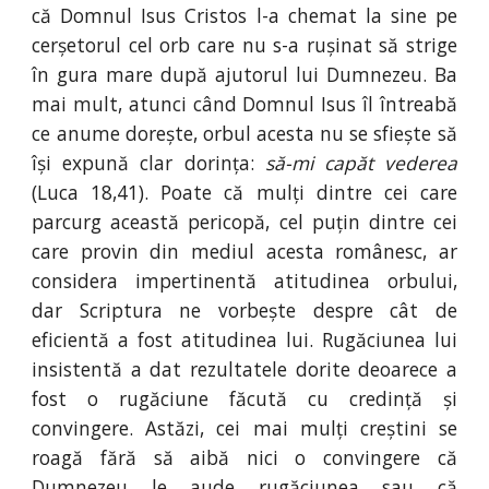
că Domnul Isus Cristos l-a chemat la sine pe
cerșetorul cel orb care nu s-a rușinat să strige
în gura mare după ajutorul lui Dumnezeu. Ba
mai mult, atunci când Domnul Isus îl întreabă
ce anume dorește, orbul acesta nu se sfiește să
își expună clar dorința:
să-mi capăt vederea
(Luca 18,41). Poate că mulți dintre cei care
parcurg această pericopă, cel puțin dintre cei
care provin din mediul acesta românesc, ar
considera impertinentă atitudinea orbului,
dar Scriptura ne vorbește despre cât de
eficientă a fost atitudinea lui. Rugăciunea lui
insistentă a dat rezultatele dorite deoarece a
fost o rugăciune făcută cu credință și
convingere. Astăzi, cei mai mulți creștini se
roagă fără să aibă nici o convingere că
Dumnezeu le aude rugăciunea sau că