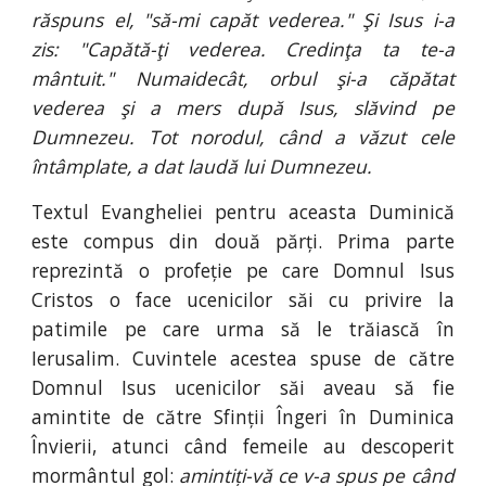
răspuns el, "să-mi capăt vederea." Şi Isus i-a
zis: "Capătă-ţi vederea. Credinţa ta te-a
mântuit." Numaidecât, orbul şi-a căpătat
vederea şi a mers după Isus, slăvind pe
Dumnezeu. Tot norodul, când a văzut cele
întâmplate, a dat laudă lui Dumnezeu.
Textul Evangheliei pentru aceasta Duminică
este compus din două părți. Prima parte
reprezintă o profeție pe care Domnul Isus
Cristos o face ucenicilor săi cu privire la
patimile pe care urma să le trăiască în
Ierusalim. Cuvintele acestea spuse de către
Domnul Isus ucenicilor săi aveau să fie
amintite de către Sfinții Îngeri în Duminica
Învierii, atunci când femeile au descoperit
mormântul gol:
amintiți-vă ce v-a spus pe când