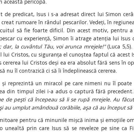
în această pericopă.
de predicat, Isus i s-a adresat direct lui Simon cerân
a creat rumoare în rândul pescarilor. Vedeți, în regiune
uitul să fie foarte dificil. Din acest motiv, pentru a 
pescar cu experiență, Simon îi atrage atenția lui Isu
 dar, la cuvântul Tău, voi arunca mrejele!"
(Luca 5,5).
lui Cristos, cu siguranța el cunoștea faptul că acest I
 cererea lui Cristos deși ea era absolut fără sens în o
să nu îl contrazică ci să îi îndeplinească cererea.
 și reprezintă un miracol pe care nimeni nu îl poat
ea din timpul zilei i-a adus o captură fără precedent.
 de peşti că începeau să li se rupă mrejele. Au făcut 
t, şi au umplut amândouă corăbiile, aşa că au început să
imitoare pentru că minunile mișcă inima și emoțiile o
o unealtă prin care Isus să se reveleze pe sine ca