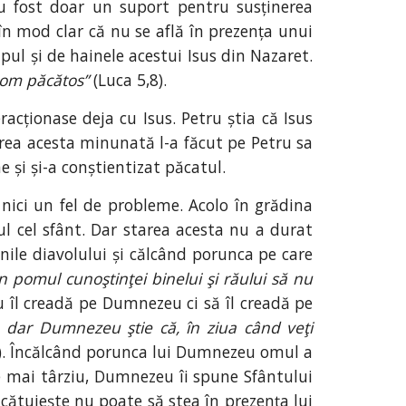
au fost doar un suport pentru susținerea
în mod clar că nu se află în prezența unui
ul și de hainele acestui Isus din Nazaret.
 om păcătos”
(Luca 5,8).
cționase deja cu Isus. Petru știa că Isus
irea acesta minunată l-a făcut pe Petru sa
e și și-a conștientizat păcatul.
nici un fel de probleme. Acolo în grădina
l cel sfânt. Dar starea acesta nu a durat
ile diavolului și călcând porunca pe care
 pomul cunoştinţei binelui şi răului să nu
u îl creadă pe Dumnezeu ci să îl creadă pe
, dar Dumnezeu ştie că, în ziua când veţi
5). Încălcând porunca lui Dumnezeu omul a
e mai târziu, Dumnezeu îi spune Sfântului
cătuiește nu poate să stea în prezența lui