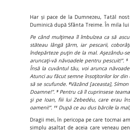
Har și pace de la Dumnezeu, Tatăl nostr
Duminică după Sfânta Treime. În mila lu
Pe când mulţimea îl îmbulzea ca să ascul
stăteau lângă ţărm, iar pescarii, coborâ
îndepărteze puţin de la mal. Aşezându-se,
aruncaţi-vă năvoadele pentru pescuit!”.
5
Însă la cuvântul tău, voi arunca năvoade
Atunci au făcut semne însoţitorilor lor din
să se scufunde.
Văzând [aceasta], Símon 
8
Doamne!”.
Pentru că îl cuprinsese teama 
9
şi pe Ioan, fiii lui Zebedéu, care erau î
oameni!”.
După ce au dus bărcile la mal, 
11
Dragii mei, în pericopa pe care tocmai a
simplu asaltat de aceia care veneau pent