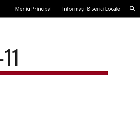
Meniu Principal
Informații Biserici Locale
ion
-11