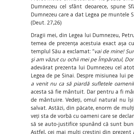
Dumnezeu cel sfânt deoarece, spune Sfâ
Dumnezeu care a dat Legea pe muntele Si
(Deut. 27,26)
Dragii mei, din Legea lui Dumnezeu, Petru
temea de prezența acestuia exact așa cum
templul Său a exclamat: ”
vai de mine! Sun
şi am văzut cu ochii mei pe Împăratul, Dom
adevărat prezenta lui Dumnezeu cel atotp
Legea de pe Sinai. Despre misiunea lui pe
a venit nu ca să piardă sufletele oamenil
acesta să fie mântuit. Dar pentru a fi mân
de mântuire. Vedeți, omul natural nu își 
salvat. Astăzi, din păcate, enorm de mulți
veți sta de vorbă cu oameni care se declar
să se auto-justifice spunând că sunt buni
Astfel, cei mai mulți creștini din prezen