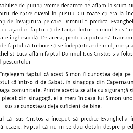
tabilise de puțină vreme deoarece ne aflăm la scurt ti
pitit de către diavol în pustiu. Cu toate că era la în
ți de învățătura pe care Domnul o predica. Evanghel
na, așa dar, faptul că distanța dintre Domnul Isus Cri
are înghesuială. De aceea, pentru a putea să transmit
de faptul că trebuie să se îndepărteze de mulțime și ast
helist Luca aflăm faptul Domnul Isus Cristos s-a folos
 pescuitului.
 înțelegem faptul că acest Simon îl cunoștea deja pe 
ptul că într-o zi de Sabat, în sinagoga din Caperna
reaga comunitate. Printre aceștia se afla cu siguranță 
 plecat din sinagogă, el a mers în casa lui Simon un
i Isus se cunoșteau deja suficient de bine.
ul că Isus Cristos a început să predice Evanghelia 
tă ocazie. Faptul că nu ni se dau detalii despre pre