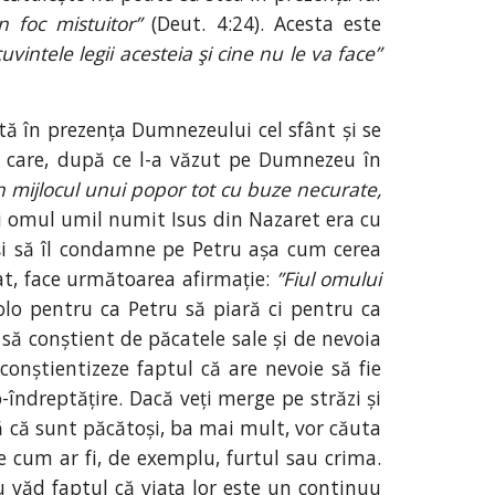
 foc mistuitor”
(Deut. 4:24). Acesta este
uvintele legii acesteia şi cine nu le va face”
tă în prezența Dumnezeului cel sfânt și se
ia care, după ce l-a văzut pe Dumnezeu în
n mijlocul unui popor tot cu buze necurate,
ui omul umil numit Isus din Nazaret era cu
 și să îl condamne pe Petru așa cum cerea
at, face următoarea afirmație:
”Fiul omului
colo pentru ca Petru să piară ci pentru ca
 să conștient de păcatele sale și de nevoia
conștientizeze faptul că are nevoie să fie
-îndreptățire. Dacă veți merge pe străzi și
nă că sunt păcătoși, ba mai mult, vor căuta
e cum ar fi, de exemplu, furtul sau crima.
u văd faptul că viața lor este un continuu