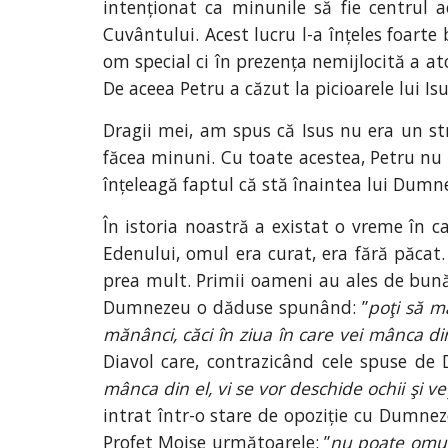
intenționat ca minunile să fie centrul 
Cuvântului. Acest lucru l-a înțeles foart
om special ci în prezența nemijlocită a a
De aceea Petru a căzut la picioarele lui Isus
Dragii mei, am spus că Isus nu era un st
făcea minuni. Cu toate acestea, Petru nu 
înțeleagă faptul că stă înaintea lui Dumnez
În istoria noastră a existat o vreme în 
Edenului, omul era curat, era fără păcat
prea mult. Primii oameni au ales de bună
Dumnezeu o dăduse spunând: ”
poţi să m
mănânci, căci în ziua în care vei mânca di
Diavol care, contrazicând cele spuse de
mânca din el, vi se vor deschide ochii şi v
intrat într-o stare de opoziție cu Dumne
Profet Moise următoarele: ”
nu poate omul