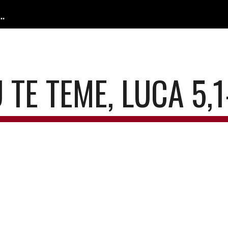
 Confesională / The Confessional Lutheran Church
ip to main content
Skip to navigat
 TE TEME, LUCA 5,1