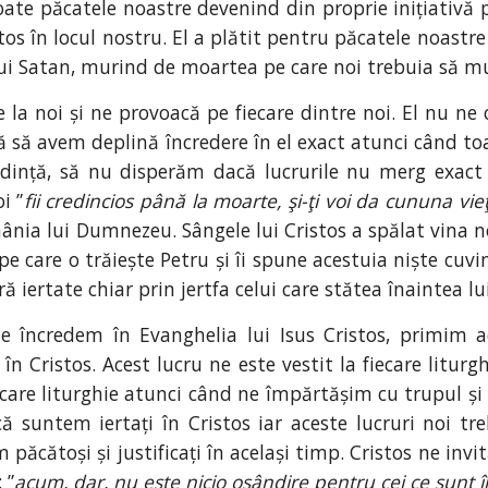
oate păcatele noastre devenind din proprie inițiativă 
s în locul nostru. El a plătit pentru păcatele noastre 
 lui Satan, murind de moartea pe care noi trebuia să m
e la noi și ne provoacă pe fiecare dintre noi. El nu ne 
acă să avem deplină încredere în el exact atunci când to
redință, să nu disperăm dacă lucrurile nu merg exa
i ”
fii credincios până la moarte, şi-ţi voi da cununa vieţ
ia lui Dumnezeu. Sângele lui Cristos a spălat vina n
 care o trăiește Petru și îi spune acestuia niște cuvi
 iertate chiar prin jertfa celui care stătea înaintea lui
 ne încredem în Evanghelia lui Isus Cristos, primim a
în Cristos. Acest lucru ne este vestit la fiecare litu
care liturghie atunci când ne împărtășim cu trupul și 
ă suntem iertați în Cristos iar aceste lucruri noi t
 păcătoși și justificați în același timp. Cristos ne in
 ”
acum, dar, nu este nicio osândire pentru cei ce sunt î