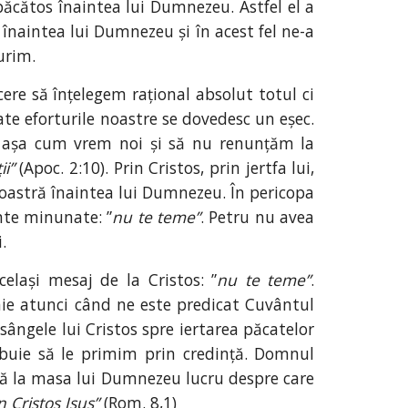
păcătos înaintea lui Dumnezeu. Astfel el a
înaintea lui Dumnezeu și în acest fel ne-a
urim.
cere să înțelegem rațional absolut totul ci
ate eforturile noastre se dovedesc un eșec.
ct așa cum vrem noi și să nu renunțăm la
ii”
(Apoc. 2:10). Prin Cristos, prin jertfa lui,
oastră înaintea lui Dumnezeu. În pericopa
nte minunate: ”
nu te teme”
. Petru nu avea
.
celași mesaj de la Cristos: ”
nu te teme”
.
rghie atunci când ne este predicat Cuvântul
sângele lui Cristos spre iertarea păcatelor
rebuie să le primim prin credință. Domnul
vită la masa lui Dumnezeu lucru despre care
n Cristos Isus”
(Rom. 8,1)