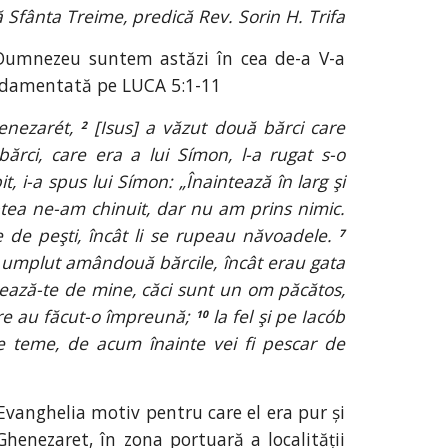
Sfânta Treime, predică Rev. Sorin H. Trifa
i Dumnezeu suntem astăzi în cea de-a V-a
undamentată pe LUCA 5:1-11
Genezarét,
[Isus] a văzut două bărci care
2
rci, care era a lui Símon, l-a rugat s-o
, i-a spus lui Símon: „Înaintează în larg şi
tea ne-am chinuit, dar nu am prins nimic.
 de peşti, încât li se rupeau năvoadele.
7
 au umplut amândouă bărcile, încât erau gata
tează-te de mine, căci sunt un om păcătos,
are au făcut-o împreună;
la fel şi pe Iacób
10
 te teme, de acum înainte vei fi pescar de
vanghelia motiv pentru care el era pur și
henezaret, în zona portuară a localității