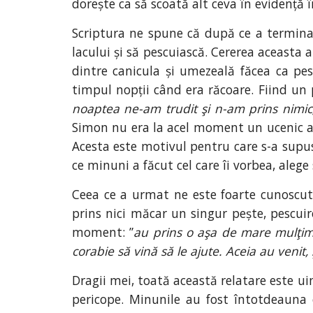
dorește ca să scoată alt ceva în evidență 
Scriptura ne spune că după ce a terminat 
lacului și să pescuiască. Cererea aceasta 
dintre canicula și umezeală făcea ca pesc
timpul nopții când era răcoare. Fiind un 
noaptea ne-am trudit şi n-am prins nimic;
Simon nu era la acel moment un ucenic al 
Acesta este motivul pentru care s-a supus
ce minuni a făcut cel care îi vorbea, alege 
Ceea ce a urmat ne este foarte cunoscut
prins nici măcar un singur pește, pescuir
moment: ”
au prins o aşa de mare mulţime
corabie să vină să le ajute. Aceia au veni
Dragii mei, toată această relatare este u
pericope. Minunile au fost întotdeauna 