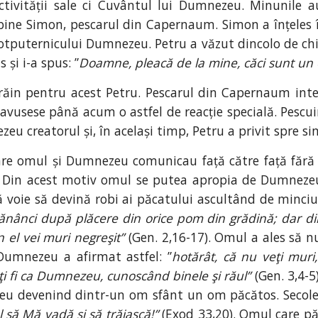
activității sale ci Cuvântul lui Dumnezeu. Minunile 
e bine Simon, pescarul din Capernaum. Simon a înțeles 
totputernicului Dumnezeu. Petru a văzut dincolo de chip
 și i-a spus: ”
Doamne, pleacă de la mine, căci sunt un
răin pentru acest Petru. Pescarul din Capernaum intera
avusese până acum o astfel de reacție specială. Pescu
eu creatorul și, în același timp, Petru a privit spre sin
care omul și Dumnezeu comunicau față către față fără 
. Din acest motiv omul se putea apropia de Dumnezeu
 voie să devină robi ai păcatului ascultând de minciun
ănânci după plăcere din orice pom din grădină; dar din
n el vei muri negreşit”
(Gen. 2,16-17). Omul a ales să n
 Dumnezeu a afirmat astfel: ”
hotărât, că nu veţi muri
eţi fi ca Dumnezeu, cunoscând binele şi răul”
(Gen. 3,4-
zeu devenind dintr-un om sfânt un om păcătos. Secol
 să Mă vadă şi să trăiască!”
(Exod 33,20). Omul care pă