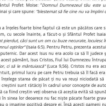
ntul Profet Moise: ”
Domnul Dumnezeul tău este un
nai și care spune:
”blestemat să fie cine nu va împlini c
 a înțeles foarte bine faptul că este un păcătos care s
, cu secole înainte, a făcut-o și Sfântul Profet Isa
t pierdut, căci sunt un om cu buze necurate, locuiesc î
nul oştirilor”
(Isaia 6:5). Pentru Petru, prezenta acest
uternic. Dar acest Isus nu era acolo ca să îl judece
 acest pământ, Isus Cristos, Fiul lui Dumnezeu întrup
or, ci să le mântuiască”
(Luca 9,56). Cristos nu era a
tuit, primul lucru pe care Petru trebuia să îl facă era
înțelege starea de păcat ți nu va reuși niciodată să 
 creștini sunt rătăciți în cadrul unor concepte de auto
ă ca fiind creștin veți observa că aceștia evită să spu
 în sinea lor deoarece nu fac niște păcate foarte grav
t au o imagine pozitivă despre ei. Însă acești oameni n