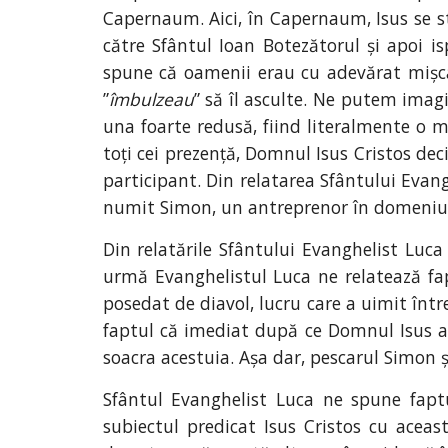
Capernaum. Aici, în Capernaum, Isus se s
către Sfântul Ioan Botezătorul și apoi is
spune că oamenii erau cu adevărat mișca
”
îmbulzeau
” să îl asculte. Ne putem imagi
una foarte redusă, fiind literalmente o m
toți cei prezență, Domnul Isus Cristos deci
participant. Din relatarea Sfântului Evang
numit Simon, un antreprenor în domeniul
Din relatările Sfântului Evanghelist Luca
urmă Evanghelistul Luca ne relatează fa
posedat de diavol, lucru care a uimit înt
faptul că imediat după ce Domnul Isus a
soacra acestuia. Așa dar, pescarul Simon ș
Sfântul Evanghelist Luca ne spune fapt
subiectul predicat Isus Cristos cu aceas