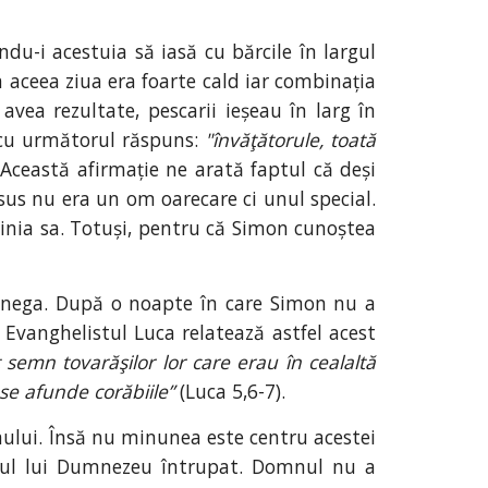
du-i acestuia să iasă cu bărcile în largul
a aceea ziua era foarte cald iar combinația
avea rezultate, pescarii ieșeau în larg în
s cu următorul răspuns:
"învăţătorule, toată
 Această afirmație ne arată faptul că deși
sus nu era un om oarecare ci unul special.
pinia sa. Totuși, pentru că Simon cunoștea
e nega. După o noapte în care Simon nu a
 Evanghelistul Luca relatează astfel acest
semn tovarăşilor lor care erau în cealaltă
 se afunde corăbiile”
(Luca 5,6-7).
mului. Însă nu minunea este centru acestei
 Fiul lui Dumnezeu întrupat. Domnul nu a