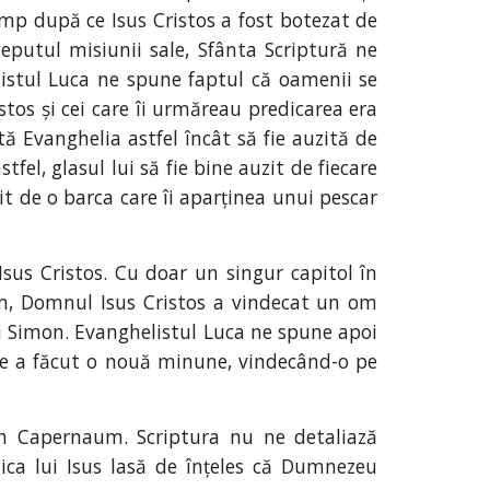
mp după ce Isus Cristos a fost botezat de
ceputul misiunii sale, Sfânta Scriptură ne
istul Luca ne spune faptul că oamenii se
stos și cei care îi urmăreau predicarea era
ă Evanghelia astfel încât să fie auzită de
fel, glasul lui să fie bine auzit de fiecare
it de o barca care îi aparținea unui pescar
Isus Cristos. Cu doar un singur capitol în
um, Domnul Isus Cristos a vindecat un om
și Simon. Evanghelistul Luca ne spune apoi
de a făcut o nouă minune, vindecând-o pe
în Capernaum. Scriptura nu ne detaliază
dica lui Isus lasă de înțeles că Dumnezeu