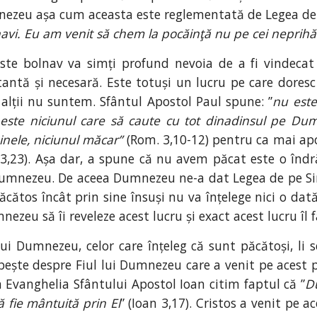
mnezeu așa cum aceasta este reglementată de Legea de p
navi. Eu am venit să chem la pocăinţă nu pe cei neprihăni
este bolnav va simți profund nevoia de a fi vindecat
ntă și necesară. Este totuși un lucru pe care doresc s
alții nu suntem. Sfântul Apostol Paul spune: ”
nu este
 este niciunul care să caute cu tot dinadinsul pe Dum
binele, niciunul măcar”
(Rom. 3,10-12) pentru ca mai apo
3,23). Așa dar, a spune că nu avem păcat este o înd
Dumnezeu. De aceea Dumnezeu ne-a dat Legea de pe Sinai
ătos încât prin sine însuși nu va înțelege nici o dată
zeu să îi reveleze acest lucru și exact acest lucru îl
lui Dumnezeu, celor care înțeleg că sunt păcătoși, li 
orbește despre Fiul lui Dumnezeu care a venit pe aces
În Evanghelia Sfântului Apostol Ioan citim faptul că ”
D
 fie mântuită prin El
” (Ioan 3,17). Cristos a venit pe 