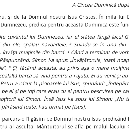
A Cincea Duminică după 
u, și de la Domnul nostru Isus Cristos. În mila lu
i Dumnezeu, predica pentru această Duminică este f
te cuvântul lui Dumnezeu, iar el stătea lângă lacul 
ţi din ele, spălau năvoadele.
Suindu-se în una din bă
3
 învăţa mulţimile din barcă.
Când a terminat de vorbit
4
Răspunzând, Símon i-a spus: „Învăţătorule, toată noap
le”.
Şi, făcând aceasta, au prins aşa o mare mulţime
6
 cealaltă barcă să vină pentru a-i ajuta. Ei au venit şi
Petru a căzut la picioarele lui Isus, spunând: „Îndepăr
pe el şi pe toţi care erau cu el pentru pescuirea pe c
nsoţitorii lui Símon. Însă Isus i-a spus lui Símon: „Nu
părăsind toate, l-au urmat pe [Isus].
m parcurs-o îl găsim pe Domnul nostru Isus predicând E
ru al asculta. Mântuitorul se afla pe malul lacului G