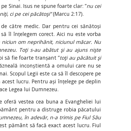
e Sinai. Isus ne spune foarte clar: ”
nu cei
ţi, ci pe cei păcătoşi”
(Marcu 2:17).
 de către medic. Dar pentru cei sănătoși
ă îl înțelegem corect. Aici nu este vorba
 niciun om neprihănit, niciunul măcar. Nu
nezeu. Toţi s-au abătut şi au ajuns nişte
i să fie foarte tranșant ”
toţi au păcătuit şi
răzneală inconștientă a omului care nu se
. Scopul Legii este ca să îl descopere pe
 acest lucru. Pentru ași înțelege pe deplin
 face Legea lui Dumnezeu.
se oferă vestea cea buna a Evangheliei lui
t pământ pentru a distruge robia păcatului
umnezeu, în adevăr, n-a trimis pe Fiul Său
acest pământ să facă exact acest lucru. Fiul