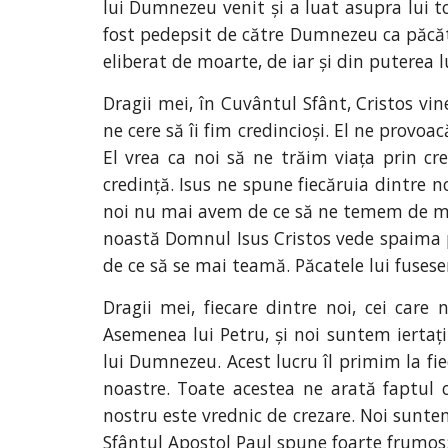
lui Dumnezeu venit și a luat asupra lui t
fost pedepsit de către Dumnezeu ca păcăto
eliberat de moarte, de iar și din puterea
Dragii mei, în Cuvântul Sfânt, Cristos vin
ne cere să îi fim credincioși. El ne provo
El vrea ca noi să ne trăim viața prin c
credință. Isus ne spune fiecăruia dintre no
noi nu mai avem de ce să ne temem de mân
noastă Domnul Isus Cristos vede spaima pe
de ce să se mai teamă. Păcatele lui fuseseră
Dragii mei, fiecare dintre noi, cei care
Asemenea lui Petru, și noi suntem iertați 
lui Dumnezeu. Acest lucru îl primim la fie
noastre. Toate acestea ne arată faptul c
nostru este vrednic de crezare. Noi suntem
Sfântul Apostol Paul spune foarte frumos: