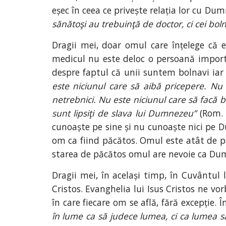
eșec în ceea ce privește relația lor cu Du
sănătoşi au trebuinţă de doctor, ci cei bol
Dragii mei, doar omul care înțelege că 
medicul nu este deloc o persoană importa
despre faptul că unii suntem bolnavi iar 
este niciunul care să aibă pricepere. Nu
netrebnici. Nu este niciunul care să facă 
sunt lipsiţi de slava lui Dumnezeu”
(Rom. 
cunoaște pe sine și nu cunoaște nici pe 
om ca fiind păcătos. Omul este atât de păc
starea de păcătos omul are nevoie ca Dumne
Dragii mei, în același timp, în Cuvântul 
Cristos. Evanghelia lui Isus Cristos ne v
în care fiecare om se află, fără excepție. 
în lume ca să judece lumea, ci ca lumea să