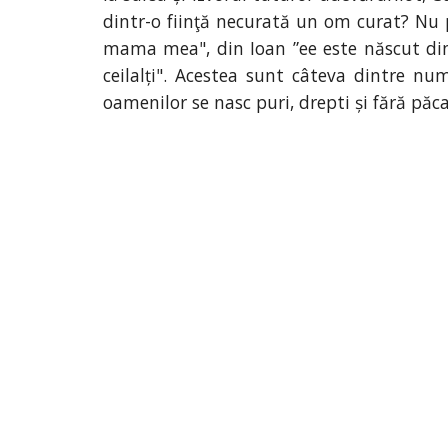
dintr-o fiinţă necurată un om curat? Nu p
mama mea", din Ioan ”ee este născut din ca
ceilalți". Acestea sunt câteva dintre num
oamenilor se nasc puri, drepti și fără păcat