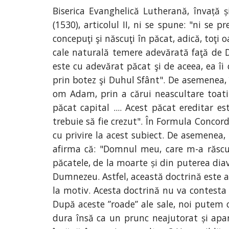
Biserica Evanghelică Lutherană, învață 
(1530), articolul II, ni se spune: "ni s
concepuţi şi născuţi în păcat, adică, toţi
cale naturală temere adevărată faţă de D
este cu adevărat păcat şi de aceea, ea î
prin botez şi Duhul Sfânt". De asemenea, î
om Adam, prin a cărui neascultare toati 
păcat capital .... Acest păcat ereditar e
trebuie să fie crezut". În Formula Concord
cu privire la acest subiect. De asemenea, 
afirma că: "Domnul meu, care m-a răscu
păcatele, de la moarte și din puterea diav
Dumnezeu. Astfel, această doctrină este ad
la motiv. Acesta doctrină nu va contesta 
După aceste ”roade” ale sale, noi putem 
dura însă ca un prunc neajutorat și apar