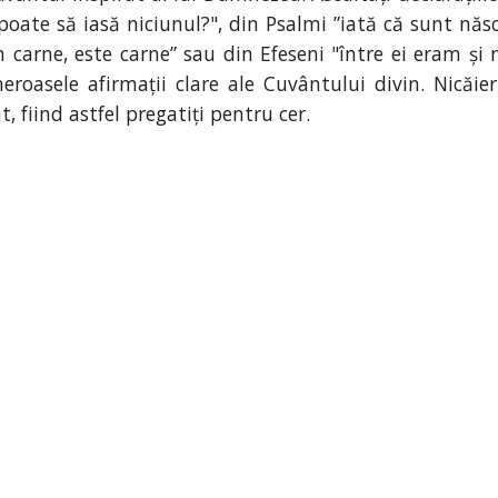
oate să iasă niciunul?", din Psalmi ”iată că sunt năs
rne, este carne” sau din Efeseni "între ei eram și noi 
eroasele afirmații clare ale Cuvântului divin. Nicăie
, fiind astfel pregatiți pentru cer.