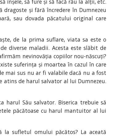
nșele, să fure și să facă rău la alții, etc.
ără dragoste și fără încredere în Dumnezeu
oară, sau dovada păcatului original care
aște, de la prima suflare, viata sa este o
de diverse maladii. Acesta este slăbit de
 afirmăm nevinovăția copiilor nou-născuți?
xiste suferința și moartea în cazul în care
de mai sus nu ar fi valabile dacă nu a fost
ie atins de harul salvator al lui Dumnezeu.
ca harul Său salvator. Biserica trebuie să
fletele păcătoase cu harul mantuitor al lui
 la sufletul omului păcătos? La aceată