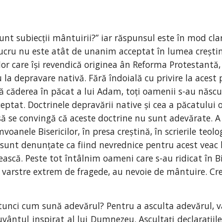
unt subiecții mântuirii?” iar răspunsul este în mod clar 
lucru nu este atât de unanim acceptat în lumea creștin
or care își revendică originea ân Reforma Protestantă, 
au la depravare nativă. Fără îndoială cu privire la acest
 căderea în păcat a lui Adam, toți oamenii s-au născut
ceptat. Doctrinele depravării native și cea a păcatului 
să se convingă că aceste doctrine nu sunt adevărate. A
oanele Bisericilor, în presa creștină, în scrierile teolo
unt denunțate ca fiind nevrednice pentru acest veac lu
scă. Peste tot întâlnim oameni care s-au ridicat în Biser
a varstre extrem de fragede, au nevoie de mântuire. Crez 
tunci cum sună adevărul? Pentru a asculta adevărul, va
uvântul inspirat al lui Dumnezeu. Ascultați declarațiil