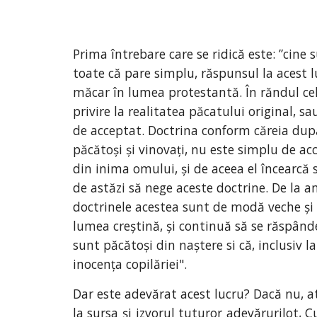
Prima întrebare care se ridică este: ”cine s
toate că pare simplu, răspunsul la acest 
măcar în lumea protestantă. În răndul cel
privire la realitatea păcatului original, s
de acceptat. Doctrina conform căreia după
păcătoși și vinovați, nu este simplu de ac
din inima omului, și de aceea el încearcă 
de astăzi să nege aceste doctrine. De la amv
doctrinele acestea sunt de modă veche și s
lumea creștină, și continuă să se răspândea
sunt păcătoși din naștere si că, inclusiv l
inocența copilăriei".
Dar este adevărat acest lucru? Dacă nu, a
la sursa și izvorul tuturor adevărurilot, C