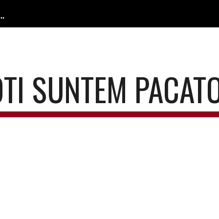
 Confesională / The Confessional Lutheran Church
ip to main content
Skip to navigat
OTI SUNTEM PACATO