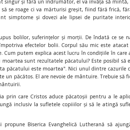
 singur și fără un îndrumător, el va învăța să mintă, să î
să se roage ci va mărturisi greșit, fiind fără frică, f
unt simptome și dovezi ale lipsei de puritate interi
pus bolilor, suferințelor și morții. De îndată ce se n
împotriva efectelor bolii. Corpul său mic este atacat 
re. Cum putem explica acest lucru în condițiile în care
 moartea sunt rezultatele păcatului? Este posibil să e
ta păcatului este moartea". Nici unul dintre cazurile 
este un păcătos. El are nevoie de mântuire. Trebuie să f
ântuirii.
uția prin care Cristos aduce păcatoșii pentru a le apli
jungă inclusiv la sufletele copiiilor și să le atingă su
i propune Biserica Evanghelică Lutherană să ajungă