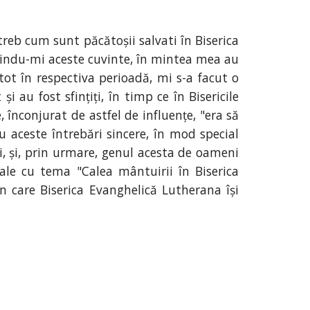
eb cum sunt păcătoșii salvati în Biserica
tindu-mi aceste cuvinte, în mintea mea au
ot în respectiva perioadă, mi s-a facut o
i au fost sfințiți, în timp ce în Bisericile
, înconjurat de astfel de influențe, "era să
u aceste întrebări sincere, în mod special
lui, și, prin urmare, genul acesta de oameni
iale cu tema "Calea mântuirii în Biserica
n care Biserica Evanghelică Lutherana își