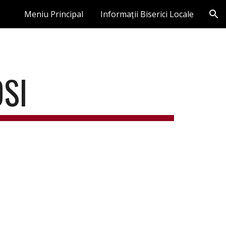
Meniu Principal
Informații Biserici Locale
ion
SI