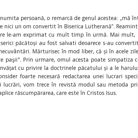
numita persoană, o remarcă de genul acestea: „mă într
 nici un om convertit în Biserica Lutherană”. Reamin
re le-am exprimat cu mult timp în urmă. Mai mult, t
rici păcătoși au fost salvati deoarece s-au convertit ș
cuvântări. Mărturisec în mod liber, că și în acele zile
ce paşii". Prin urmare, omul acesta poate simpatiza c
învățat cu privire la doctrinele păcatului și a le haru
consider foarte necesară redactarea unei lucrari spec
i lucrări, vom trece în revistă modul sau metoda pri
aplice răscumpărarea, care este în Cristos Isus.