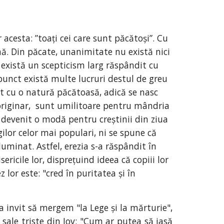
acesta: ”toați cei care sunt păcătoși”. Cu 
ă. Din păcate, unanimitate nu există nici 
există un scepticism larg răspândit cu 
 punct există multe lucruri destul de greu 
 cu o natură păcătoasă, adică se nasc 
originar,  sunt umilitoare pentru mândria 
 devenit o modă pentru creștinii din ziua 
gilor celor mai populari, ni se spune că 
minat. Astfel, erezia s-a răspândit în 
icile lor, disprețuind ideea că copiii lor 
lor este: "cred în puritatea și în 
 invit să mergem "la Lege și la mărturie",
e sale triste din Iov: "Cum ar putea să iasă