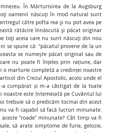
Dumnezeu. În Mărturisirea de la Augsburg
 toţi oamenii născuţi în mod natural sunt
-antregul către pofta rea şi nu pot avea pe
astă rătăcire înnăscută şi păcat originar
e toţi aceia care nu sunt născuţi din nou
, ni se spune că: "păcatul provene de la un
 Aceasta se numește păcat original sau de
care nu poate fi înțeles prin rațiune, dar
iti o marturie completă a credinței noastre
articol din Crezul Apostolic, acolo unde el
-a cumpărat și m-a câstigat de la toate
cii noastre este întemeiată pe Cuvântul lui
 noi trebuie să o predicăm tocmai din acest
nu va fi capabil să facă lucruri minunate.
t aceste ”roade” minunate? Cât timp va fi
ale, să arate simptome de furie, gelozie,