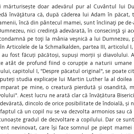
și mărturisește doar adevărul pur al Cuvântul lui 
e predă învăţătura că, după căderea lui Adam în păcat,
 oamenii, încă din pântecul mamei, sunt înclinaţi pe de
umnezeu, nici credinţă adevărată, în consecinţă şi ace
i condamnă pe toţi la mânia veşnică a lui Dumnezeu, p
n Articolele de la Schmalkalden, partea III, articolul I
au fost făcuți păcătoși, supuși morții și diavolului.
ste atât de profund fiind o corupție a naturii umane 
ului, capitolul I, "Despre păcatul original", se poate c
puteți studia explicație lui Martin Luther la al doilea 
mparat pe mine, o creatură pierdută și osandită, m
olului". Acest lucru ne arată clar că învățătura Biseri
evărată, dincolo de orice posibilitate de îndoială, și
faptul că un copil nu se va dezvolta armonios sau că 
cunoaște gradul de dezvoltare a copilului. Dar ce sun
ent nevinovat, care își face somnul pe piept mamei s