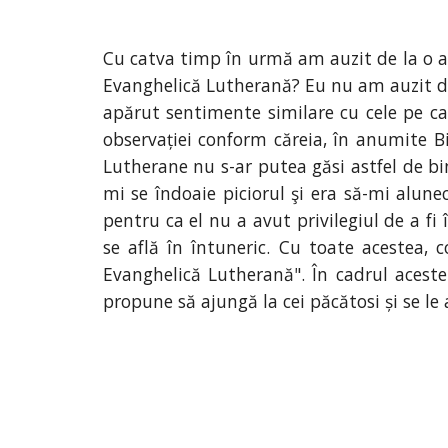
Cu catva timp în urmă am auzit de la o a
Evanghelică Lutherană? Eu nu am auzit de
apărut sentimente similare cu cele pe ca
observației conform căreia, în anumite Bise
Lutherane nu s-ar putea găsi astfel de bine
mi se îndoaie piciorul şi era să-mi alune
pentru ca el nu a avut privilegiul de a fi 
se află în întuneric. Cu toate acestea, 
Evanghelică Lutherană". În cadrul aceste
propune să ajungă la cei păcătosi și se le 