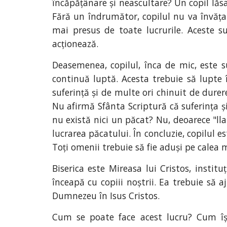
încăpățânare și neascultare? Un copil lăsat
Fără un îndrumător, copilul nu va învăța 
mai presus de toate lucrurile. Aceste s
acționează.
Deasemenea, copilul, înca de mic, este su
continuă luptă. Acesta trebuie să lupte 
suferință și de multe ori chinuit de dure
Nu afirmă Sfânta Scriptură că suferința și
nu există nici un păcat? Nu, deoarece "lla
lucrarea păcatului. În concluzie, copilul 
Toți omenii trebuie să fie aduși pe calea m
Biserica este Mireasa lui Cristos, instit
înceapă cu copiii noștrii. Ea trebuie să a
Dumnezeu în Isus Cristos.
Cum se poate face acest lucru? Cum îș